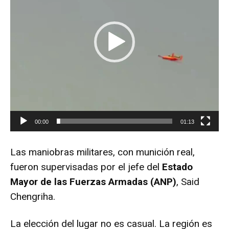
o
d
u
c
t
o
r
d
e
00:00
01:13
v
í
d
Las maniobras militares, con munición real,
e
fueron supervisadas por el jefe del
Estado
o
Mayor de las Fuerzas Armadas (ANP)
, Said
Chengriha.
La elección del lugar no es casual. La región es