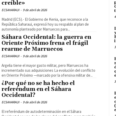
creíble»
ECSAHARAUI
-
9 de abril de 2026
4
Madrid (ECS).- El Gobierno de Kenia, que reconoce a la
República Saharaui, expresó hoy su respaldo al plan de
autonomía planteado por Marruecos para...
Sáhara Occidental: la guerra en
Oriente Próximo frena el frágil
3
rearme de Marruecos
ECSAHARAUI
-
9 de abril de 2026
Argelia tiene el mayor gasto militar, pero Marruecos ha
incrementado sus adquisiciones La evolución del conflicto
en Oriente Próximo —marcado por la ofensiva militar de...
3
¿Por qué no se ha hecho el
referéndum en el Sáhara
Occidental?
ECSAHARAUI
-
9 de abril de 2026
El referéndum de autodeterminación en el Sáhara
3