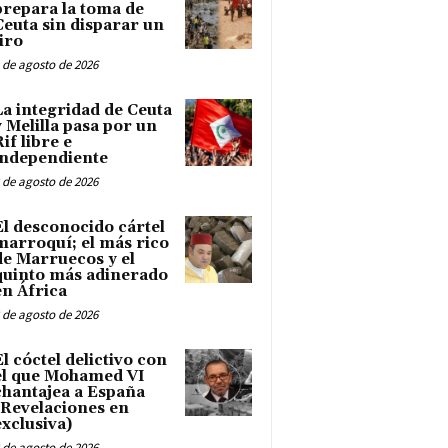
prepara la toma de
Ceuta sin disparar un
tiro
 de agosto de 2026
La integridad de Ceuta
y Melilla pasa por un
Rif libre e
independiente
 de agosto de 2026
El desconocido cártel
marroquí; el más rico
de Marruecos y el
quinto más adinerado
en África
 de agosto de 2026
El cóctel delictivo con
el que Mohamed VI
chantajea a España
(Revelaciones en
exclusiva)
 de agosto de 2026