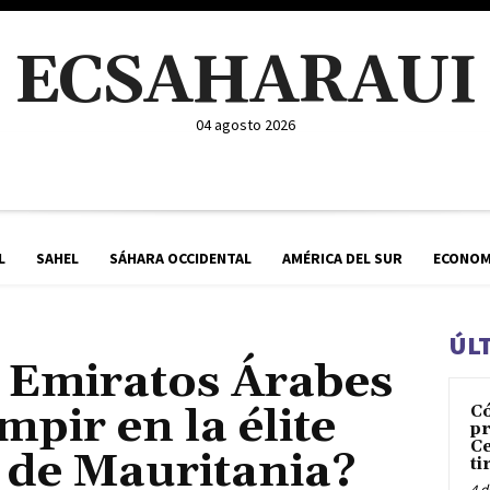
ECSAHARAUI
04 agosto 2026
L
SAHEL
SÁHARA OCCIDENTAL
AMÉRICA DEL SUR
ECONOM
ÚL
 Emiratos Árabes
mpir en la élite
C
pr
Ce
 de Mauritania?
ti
4 d