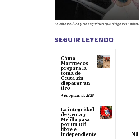
La élite política y de seguridad que dirige los Emi
SEGUIR LEYENDO
Cómo
Marruecos
prepara la
toma de
Ceuta sin
disparar un
tiro
4 de agosto de 2026
La integridad
de Ceuta y
Melilla pasa
por un Rif
libre e
Nuak
independiente