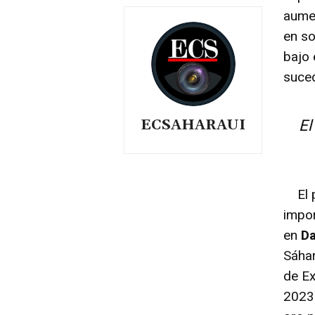
aumen
en so
bajo 
suced
ECSAHARAUI
El
El p
impor
en
Da
Sáhar
de Ex
2023)