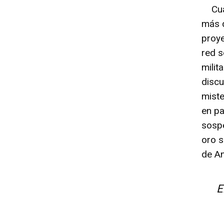
Cuan
más q
proye
red s
milit
discu
miste
en pa
sosp
oro s
de An
E