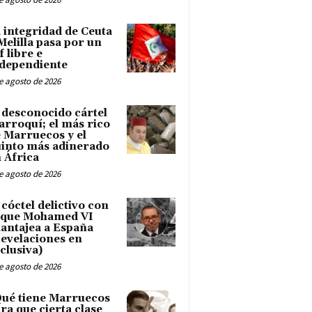
 integridad de Ceuta
Melilla pasa por un
f libre e
dependiente
e agosto de 2026
 desconocido cártel
rroquí; el más rico
 Marruecos y el
into más adinerado
 África
e agosto de 2026
 cóctel delictivo con
 que Mohamed VI
antajea a España
evelaciones en
clusiva)
e agosto de 2026
ué tiene Marruecos
ra que cierta clase