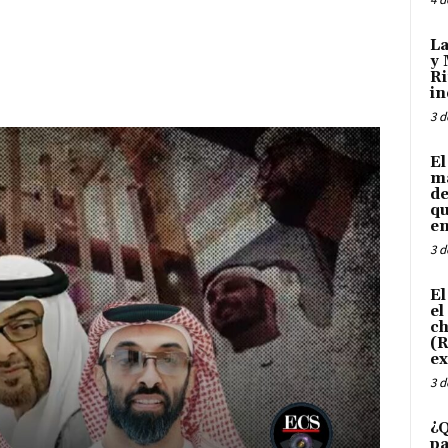
La
y 
Ri
in
3 d
El
ma
de
qu
en
3 d
El
el
ch
(R
ex
3 d
¿Q
pa