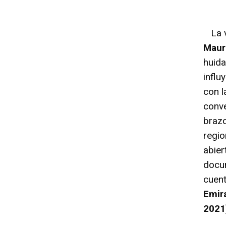
La vi
Maur
huida
influ
con l
conve
braz
regio
abier
docu
cuent
Emir
2021