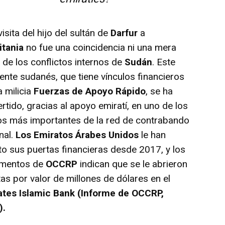
sita del hijo del sultán de
Darfur
a
itania
no fue una coincidencia ni una mera
 de los conflictos internos de
Sudán
. Este
yente sudanés, que tiene vínculos financieros
a milicia
Fuerzas de Apoyo Rápido
, se ha
rtido, gracias al apoyo emiratí, en uno de los
os más importantes de la red de contrabando
nal.
Los Emiratos Árabes Unidos
le han
to sus puertas financieras desde 2017, y los
mentos de
OCCRP
indican que se le abrieron
as por valor de millones de dólares en el
ates Islamic Bank (Informe de OCCRP,
).