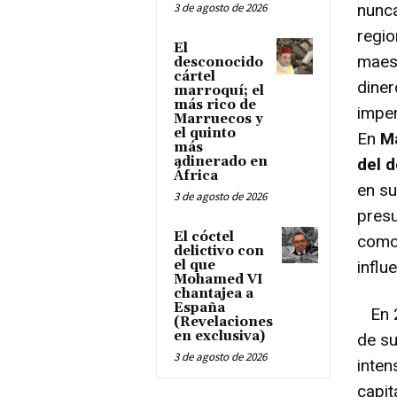
3 de agosto de 2026
nunca
regio
El
maest
desconocido
cártel
diner
marroquí; el
más rico de
imper
Marruecos y
el quinto
En
Ma
más
adinerado en
del d
África
en s
3 de agosto de 2026
presu
El cóctel
como 
delictivo con
el que
influ
Mohamed VI
chantajea a
España
En 2
(Revelaciones
en exclusiva)
de s
3 de agosto de 2026
inten
capi