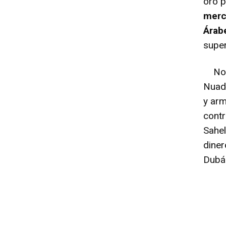
oro p
merc
Árab
super
No f
Nuad
y arm
contr
Sahel
diner
Dubái