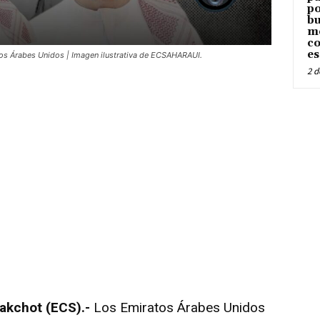
po
bu
me
co
es
ratos Árabes Unidos | Imagen ilustrativa de ECSAHARAUI.
2 d
chot (ECS).-
Los Emiratos Árabes Unidos