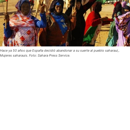
Hace ya 50 años que España decidió abandonar a su suerte al pueblo saharaui,.
Mujeres saharauis. Foto: Sahara Press Service.