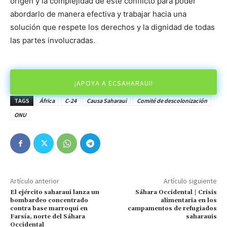
origen y la complejidad de este conflicto para poder
abordarlo de manera efectiva y trabajar hacia una
solución que respete los derechos y la dignidad de todas
las partes involucradas.
¡APOYA A ECSAHARAUI!
TAGS
África
C-24
Causa Saharaui
Comité de descolonización
ONU
Artículo anterior
Artículo siguiente
El ejército saharaui lanza un
Sáhara Occidental | Crisis
bombardeo concentrado
alimentaria en los
contra base marroquí en
campamentos de refugiados
Farsía, norte del Sáhara
saharauis
Occidental