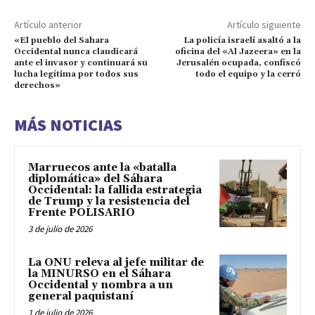
Artículo anterior
Artículo siguiente
«El pueblo del Sahara
La policía israelí asaltó a la
Occidental nunca claudicará
oficina del «Al Jazeera» en la
ante el invasor y continuará su
Jerusalén ocupada, confiscó
lucha legítima por todos sus
todo el equipo y la cerró
derechos»
MÁS NOTICIAS
Marruecos ante la «batalla
diplomática» del Sáhara
Occidental: la fallida estrategia
de Trump y la resistencia del
Frente POLISARIO
3 de julio de 2026
La ONU releva al jefe militar de
la MINURSO en el Sáhara
Occidental y nombra a un
general paquistaní
1 de julio de 2026