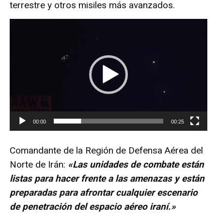
terrestre y otros misiles más avanzados.
R
e
p
r
o
d
u
c
t
00:00
00:25
o
r
Comandante de la Región de Defensa Aérea del
d
Norte de Irán:
«Las unidades de combate están
e
listas para hacer frente a las amenazas y están
v
preparadas para afrontar cualquier escenario
í
de penetración del espacio aéreo iraní.»
d