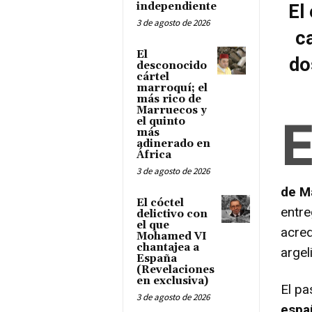
independiente
El
3 de agosto de 2026
c
El
do
desconocido
cártel
marroquí; el
más rico de
Marruecos y
el quinto
más
adinerado en
África
3 de agosto de 2026
de M
El cóctel
entre
delictivo con
el que
acred
Mohamed VI
chantajea a
argel
España
(Revelaciones
en exclusiva)
El p
3 de agosto de 2026
espa