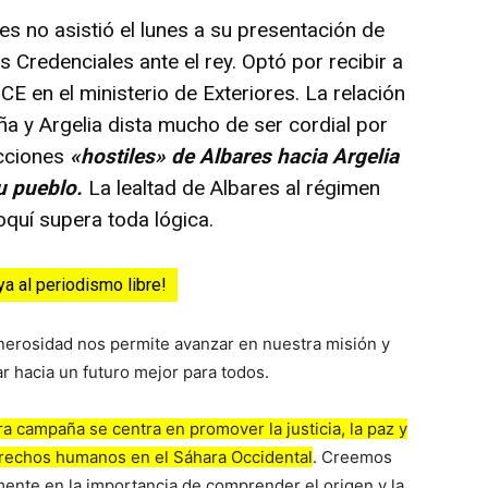
es no asistió el lunes a su presentación de
s Credenciales ante el rey. Optó por recibir a
CE en el ministerio de Exteriores. La relación
a y Argelia dista mucho de ser cordial por
acciones
«hostiles» de Albares hacia Argelia
su pueblo.
La lealtad de Albares al régimen
quí supera toda lógica.
ya al periodismo libre!
nerosidad nos permite avanzar en nuestra misión y
ar hacia un futuro mejor para todos.
a campaña se centra en promover la justicia, la paz y
erechos humanos en el Sáhara Occidental
. Creemos
ente en la importancia de comprender el origen y la