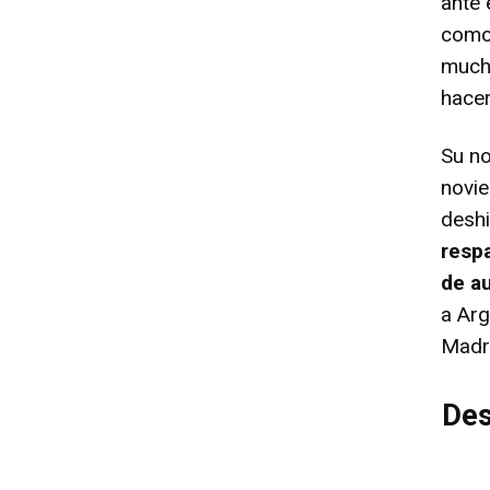
ante 
como 
much
hacer
Su no
novie
deshi
resp
de a
a Arg
Madr
Des