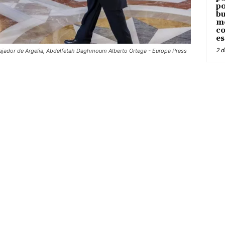
po
bu
me
co
es
2 d
 embajador de Argelia, Abdelfetah Daghmoum Alberto Ortega - Europa Press