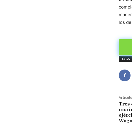
comple
manera
los de
TAGS
Artícul
Tres 
una i
ejérc
Wagn