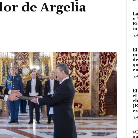
or de Argelia
La
y 
Ri
in
3 d
El
ma
de
qu
en
3 d
El
el
ch
(R
ex
3 d
¿Q
pa