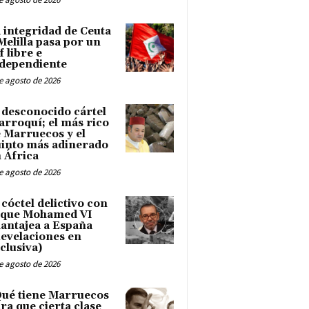
 integridad de Ceuta
Melilla pasa por un
f libre e
dependiente
e agosto de 2026
 desconocido cártel
rroquí; el más rico
 Marruecos y el
into más adinerado
 África
e agosto de 2026
 cóctel delictivo con
 que Mohamed VI
antajea a España
evelaciones en
clusiva)
e agosto de 2026
ué tiene Marruecos
ra que cierta clase