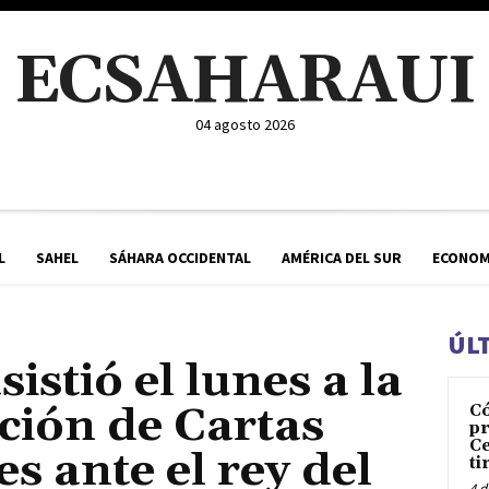
ECSAHARAUI
04 agosto 2026
L
SAHEL
SÁHARA OCCIDENTAL
AMÉRICA DEL SUR
ECONOM
ÚL
istió el lunes a la
ción de Cartas
C
pr
Ce
s ante el rey del
ti
4 d