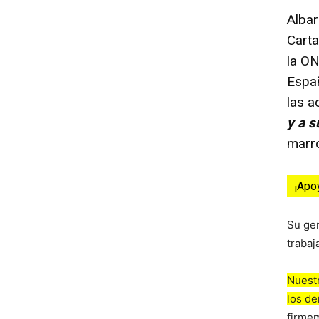
Albar
Carta
la ON
Españ
las 
y a 
marro
¡Apo
Su ge
trabaj
Nuestr
los d
firmem