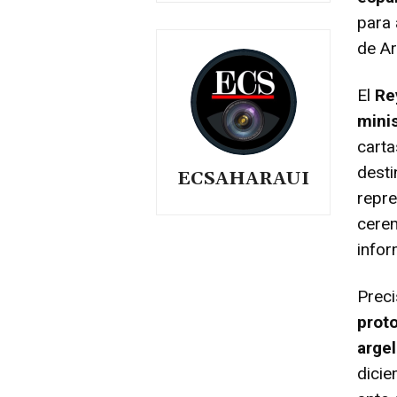
para
de Ar
El
Re
mini
carta
desti
ECSAHARAUI
repre
cerem
infor
Preci
prot
argel
dicie