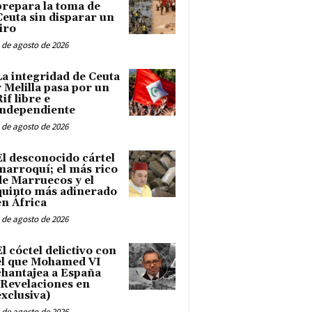
prepara la toma de
Ceuta sin disparar un
tiro
 de agosto de 2026
La integridad de Ceuta
y Melilla pasa por un
Rif libre e
independiente
 de agosto de 2026
El desconocido cártel
marroquí; el más rico
de Marruecos y el
quinto más adinerado
en África
 de agosto de 2026
El cóctel delictivo con
el que Mohamed VI
chantajea a España
(Revelaciones en
exclusiva)
 de agosto de 2026