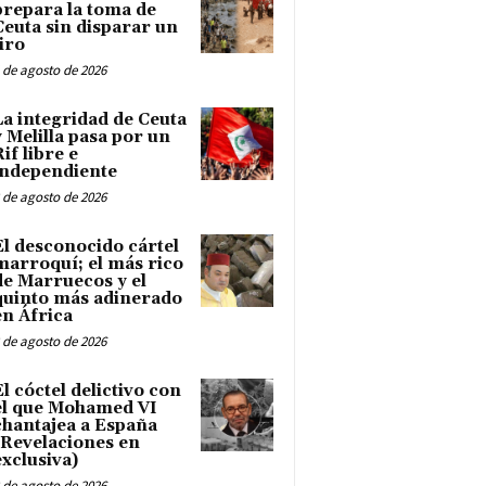
prepara la toma de
Ceuta sin disparar un
tiro
 de agosto de 2026
La integridad de Ceuta
y Melilla pasa por un
Rif libre e
independiente
 de agosto de 2026
El desconocido cártel
marroquí; el más rico
de Marruecos y el
quinto más adinerado
en África
 de agosto de 2026
El cóctel delictivo con
el que Mohamed VI
chantajea a España
(Revelaciones en
exclusiva)
 de agosto de 2026