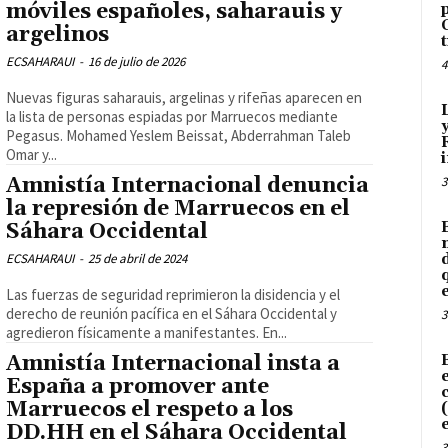
móviles españoles, saharauis y
argelinos
ECSAHARAUI
-
16 de julio de 2026
4
Nuevas figuras saharauis, argelinas y rifeñas aparecen en
la lista de personas espiadas por Marruecos mediante
Pegasus. Mohamed Yeslem Beissat, Abderrahman Taleb
Omar y...
Amnistía Internacional denuncia
3
la represión de Marruecos en el
Sáhara Occidental
ECSAHARAUI
-
25 de abril de 2024
Las fuerzas de seguridad reprimieron la disidencia y el
derecho de reunión pacífica en el Sáhara Occidental y
3
agredieron físicamente a manifestantes. En...
Amnistía Internacional insta a
España a promover ante
Marruecos el respeto a los
DD.HH en el Sáhara Occidental
3