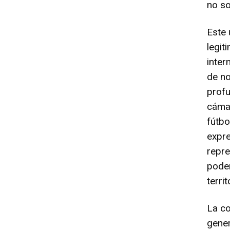
no so
Este
legit
inter
de no
profu
cámar
fútbo
expre
repre
poder
terri
La co
gener