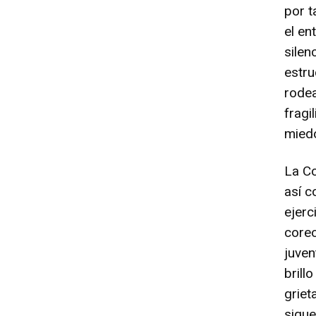
por t
el en
silen
estru
rodea
fragi
miedo
La C
así c
ejer
coreo
juven
brill
griet
sigue