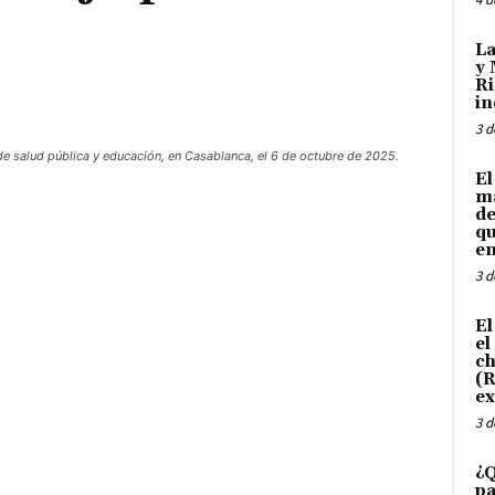
La
y 
Ri
in
3 d
de salud pública y educación, en Casablanca, el 6 de octubre de 2025.
El
ma
de
qu
en
3 d
El
el
ch
(R
ex
3 d
¿Q
pa