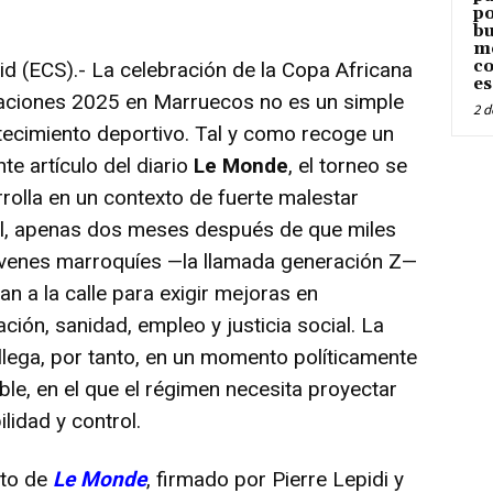
po
bu
me
co
d (ECS).- La celebración de la Copa Africana
es
aciones 2025 en Marruecos no es un simple
2 d
ecimiento deportivo. Tal y como recoge un
nte artículo del diario
Le Monde
, el torneo se
rolla en un contexto de fuerte malestar
al, apenas dos meses después de que miles
óvenes marroquíes —la llamada generación Z—
ran a la calle para exigir mejoras en
ción, sanidad, empleo y justicia social. La
lega, por tanto, en un momento políticamente
ble, en el que el régimen necesita proyectar
ilidad y control.
xto de
Le Monde
, firmado por Pierre Lepidi y