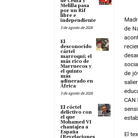
de Ceuta y
Melilla pasa
por un Rif
libre e
Madri
independiente
3 de agosto de 2026
de N
acont
El
recie
desconocido
cártel
desar
marroquí; el
más rico de
soci
Marruecos y
el quinto
de j
más
adinerado en
salie
África
educa
3 de agosto de 2026
CAN l
El cóctel
sensi
delictivo con
el que
estab
Mohamed VI
chantajea a
España
El te
(Revelaciones