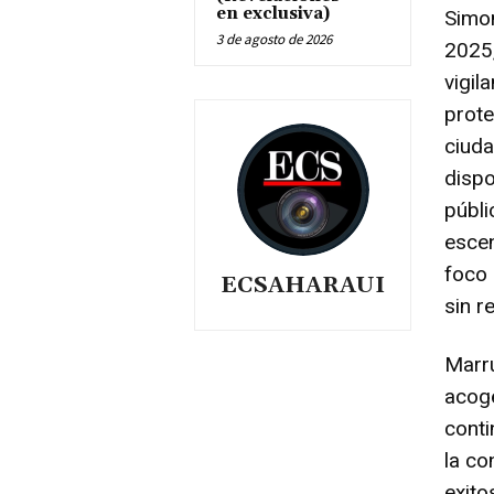
en exclusiva)
Simon
3 de agosto de 2026
2025,
vigil
prote
ciuda
dispo
públi
escen
foco 
ECSAHARAUI
sin r
Marr
acoge
cont
la co
exito