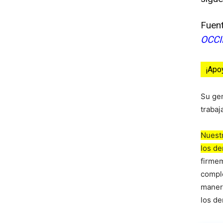
Fuen
OCCI
¡Apo
Su ge
trabaj
Nuestr
los d
firmem
comple
manera
los de