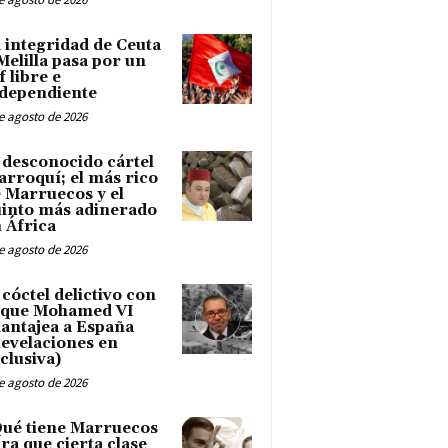
 integridad de Ceuta
Melilla pasa por un
f libre e
dependiente
e agosto de 2026
 desconocido cártel
rroquí; el más rico
 Marruecos y el
into más adinerado
 África
e agosto de 2026
 cóctel delictivo con
 que Mohamed VI
antajea a España
evelaciones en
clusiva)
e agosto de 2026
ué tiene Marruecos
ra que cierta clase