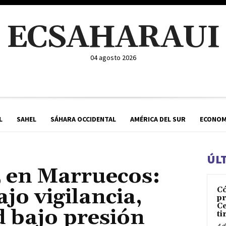
ECSAHARAUI
04 agosto 2026
L
SAHEL
SÁHARA OCCIDENTAL
AMÉRICA DEL SUR
ECONOM
ÚL
 en Marruecos:
ajo vigilancia,
C
pr
Ce
 bajo presión
ti
4 d