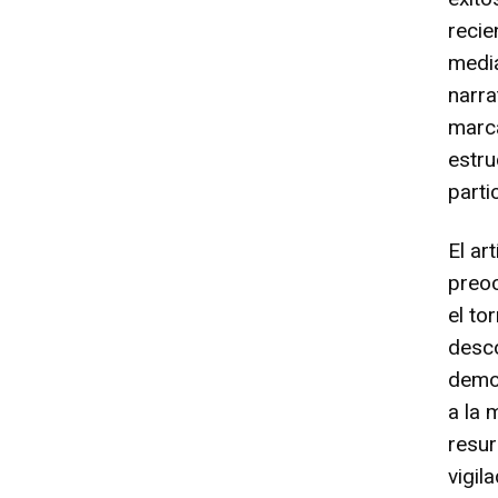
recie
medi
narra
marca
estru
parti
El ar
preoc
el to
desco
demos
a la 
resur
vigil