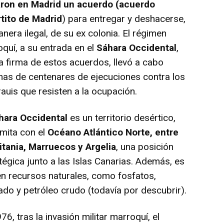
aron en Madrid un acuerdo (acuerdo
rtito de Madrid
) para entregar y deshacerse,
nera ilegal, de su ex colonia. El régimen
quí, a su entrada en el
Sáhara Occidental
,
la firma de estos acuerdos, llevó a cabo
as de centenares de ejecuciones contra los
auis que resisten a la ocupación.
hara Occidental
es un territorio desértico,
imita con el
Océano Atlántico Norte, entre
itania, Marruecos y Argelia
, una posición
tégica junto a las Islas Canarias. Además, es
en recursos naturales, como fosfatos,
do y petróleo crudo (todavía por descubrir).
76, tras la invasión militar marroquí, el