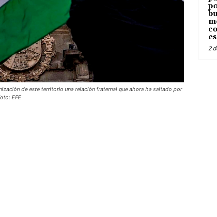
po
bu
me
co
es
2 d
ación de este territorio una relación fraternal que ahora ha saltado por
Foto: EFE