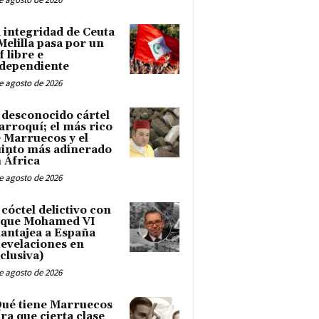
 integridad de Ceuta
Melilla pasa por un
f libre e
dependiente
e agosto de 2026
 desconocido cártel
rroquí; el más rico
 Marruecos y el
into más adinerado
 África
e agosto de 2026
 cóctel delictivo con
 que Mohamed VI
antajea a España
evelaciones en
clusiva)
e agosto de 2026
ué tiene Marruecos
ra que cierta clase