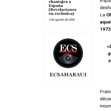
impul
chantajea a
España
desha
(Revelaciones
en exclusiva)
La
ON
3 de agosto de 2026
aque
1973
«
q
s
ECSAHARAUI
Franc
déca
mism