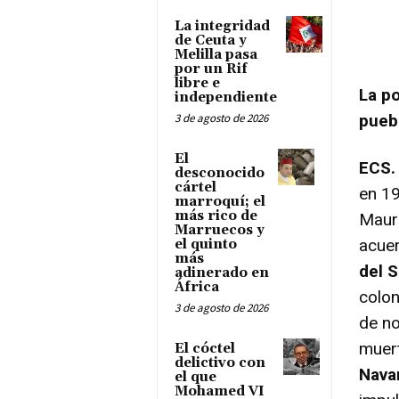
La integridad
de Ceuta y
Melilla pasa
por un Rif
libre e
La po
independiente
3 de agosto de 2026
pueb
El
ECS.
desconocido
cártel
en 1
marroquí; el
más rico de
Mauri
Marruecos y
acuer
el quinto
más
del 
adinerado en
África
colon
3 de agosto de 2026
de no
muert
El cóctel
delictivo con
Navar
el que
Mohamed VI