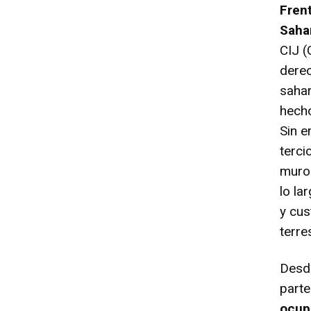
Fren
Saha
CIJ (
derec
sahar
hech
Sin e
terci
muro 
lo la
y cus
terre
Desde
parte
ocup