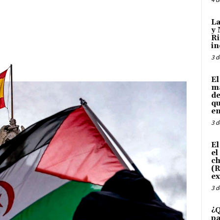
La
y 
Ri
in
3 d
El
ma
de
qu
en
3 d
El
el
ch
(R
ex
3 d
¿Q
pa