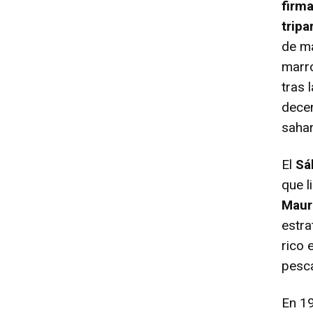
firm
tripa
de ma
marro
tras 
decen
sahar
El
Sá
que l
Maur
estra
rico 
pesca
En 19