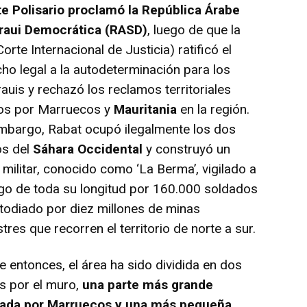
te Polisario proclamó la República Árabe
raui Democrática (RASD)
, luego de que la
Corte Internacional de Justicia) ratificó el
ho legal a la autodeterminación para los
auis y rechazó los reclamos territoriales
os por Marruecos y
Mauritania
en la región.
mbargo, Rabat ocupó ilegalmente los dos
os del
Sáhara Occidental
y construyó un
militar, conocido como ‘La Berma’, vigilado a
rgo de toda su longitud por 160.000 soldados
todiado por diez millones de minas
stres que recorren el territorio de norte a sur.
 entonces, el área ha sido dividida en dos
s por el muro,
una parte más grande
ada por Marruecos y una más pequeña,