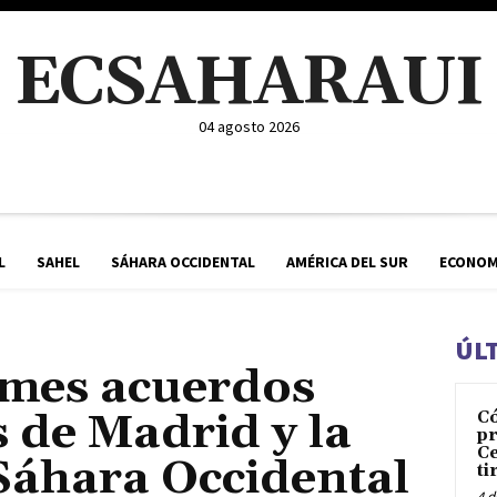
ECSAHARAUI
04 agosto 2026
L
SAHEL
SÁHARA OCCIDENTAL
AMÉRICA DEL SUR
ECONOM
ÚL
ames acuerdos
s de Madrid y la
C
pr
Ce
Sáhara Occidental
ti
4 d