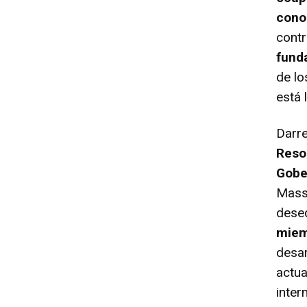
cono
contr
fund
de lo
está 
Darre
Reso
Gobe
Massa
deseq
miem
desar
actua
inter