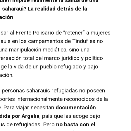
uién impide realmente la salida de una
 saharaui? La realidad detrás de la
ación
r al Frente Polisario de “retener” a mujeres
rauis en los campamentos de Tinduf es no
una manipulación mediática, sino una
versación total del marco jurídico y político
ige la vida de un pueblo refugiado y bajo
ación.
personas saharauis refugiadas no poseen
ortes internacionalmente reconocidos de la
 Para viajar necesitan
documentación
dida por Argelia
, país que las acoge bajo
us de refugiadas. Pero
no basta con el