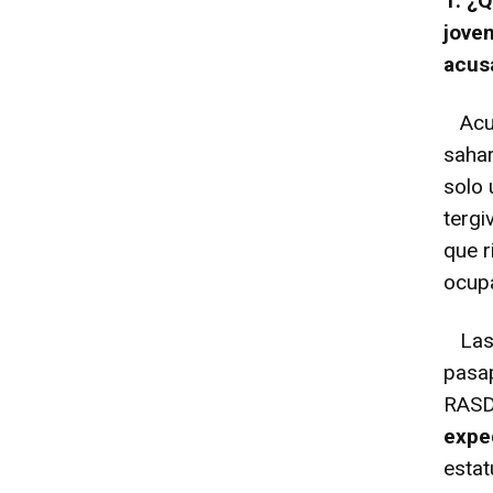
1. ¿Q
joven
acus
Acusa
saha
solo 
tergi
que r
ocup
Las 
pasap
RASD.
expe
estat