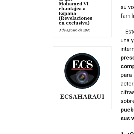
Mohamed VI
su vo
chantajea a
España
famil
(Revelaciones
en exclusiva)
3 de agosto de 2026
Este 
una y
inter
pres
comp
para 
actor
cifra
ECSAHARAUI
sobr
puebl
sus v