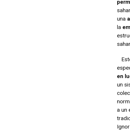
perm
sahar
una
a
la
em
estru
sahar
Este
espec
en l
un si
colec
norma
a un 
tradi
Ignor