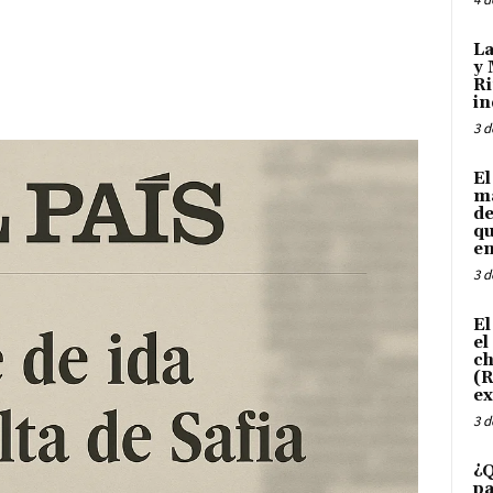
La
y 
Ri
in
3 d
El
ma
de
qu
en
3 d
El
el
ch
(R
ex
3 d
¿Q
pa