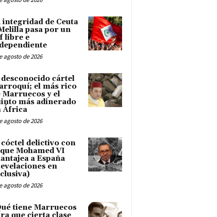
 integridad de Ceuta
Melilla pasa por un
f libre e
dependiente
e agosto de 2026
 desconocido cártel
rroquí; el más rico
 Marruecos y el
into más adinerado
 África
e agosto de 2026
 cóctel delictivo con
 que Mohamed VI
antajea a España
evelaciones en
clusiva)
e agosto de 2026
ué tiene Marruecos
ra que cierta clase