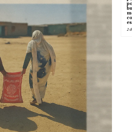
po
bu
me
co
es
2 d