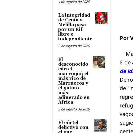
4 de agosto de 2026
La integridad
de Ceuta y
Melilla pasa
por un Rif
libre e
Por V
independiente
3 de agosto de 2026
Madr
El
3 de 
desconocido
cártel
de id
marroquí; el
más rico de
Deiro
Marruecos y
de “i
el quinto
más
regr
adinerado en
África
refug
3 de agosto de 2026
vagos
sugie
El cóctel
delictivo con
cente
el que