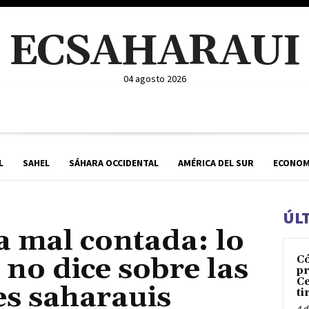
ECSAHARAUI
04 agosto 2026
L
SAHEL
SÁHARA OCCIDENTAL
AMÉRICA DEL SUR
ECONOM
ÚL
a mal contada: lo
’ no dice sobre las
C
pr
Ce
s saharauis
ti
4 d