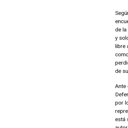
Segú
encue
de la
y sol
libre
como 
perd
de su
Ante 
Defe
por l
repre
está 
autor