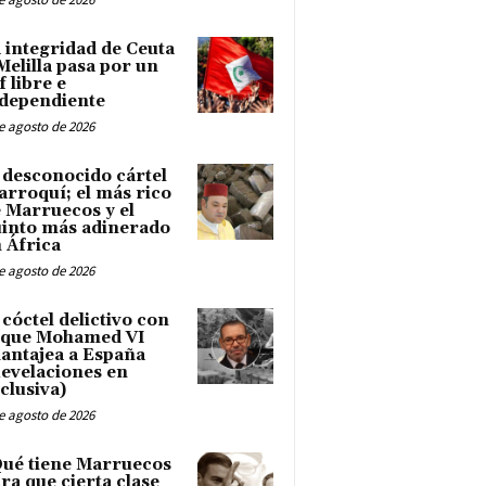
 integridad de Ceuta
Melilla pasa por un
f libre e
dependiente
e agosto de 2026
 desconocido cártel
rroquí; el más rico
 Marruecos y el
into más adinerado
 África
e agosto de 2026
 cóctel delictivo con
 que Mohamed VI
antajea a España
evelaciones en
clusiva)
e agosto de 2026
ué tiene Marruecos
ra que cierta clase