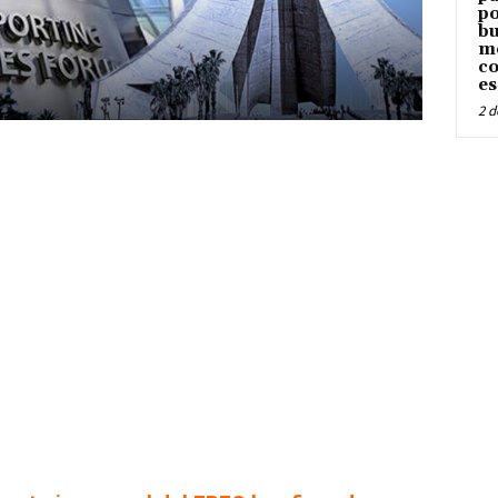
po
bu
me
co
es
2 d