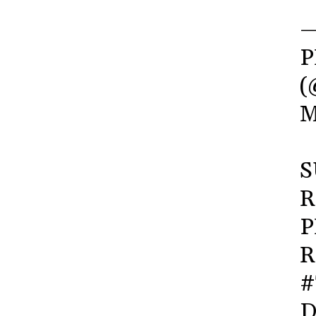
—
P
(
M
S
R
P
R
#
D