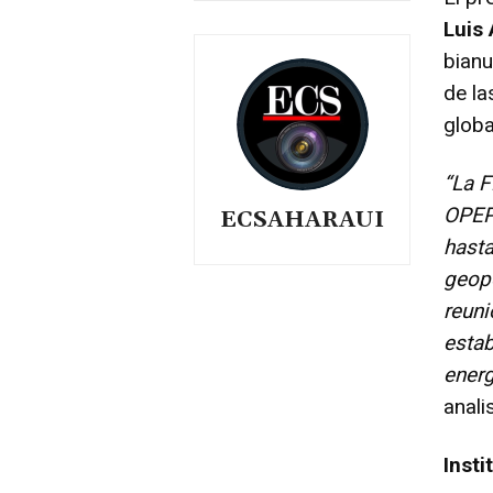
Luis
bianu
de la
globa
“La F
OPEP
ECSAHARAUI
hasta
geopo
reuni
estab
energ
anali
Insti