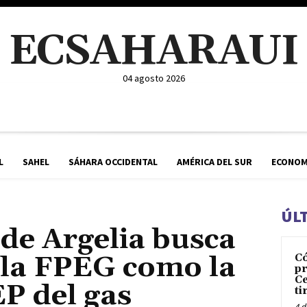
ECSAHARAUI
04 agosto 2026
L
SAHEL
SÁHARA OCCIDENTAL
AMÉRICA DEL SUR
ECONOM
ÚL
de Argelia busca
 la FPEG como la
C
pr
Ce
P del gas
ti
4 d