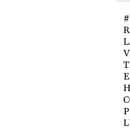
#
R
L
V
T
E
H
C
P
L