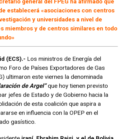
ecretario general del FPEG ha afirmado que
ede establecerá «asociaciones con centros
vestigación y universidades a nivel de
es miembros y de centros similares en todo
undo»
id (ECS).-
Los ministros de Energía del
imo Foro de Países Exportadores de Gas
) ultimaron este viernes la denominada
aración de Argel”
que hoy tienen previsto
ar jefes de Estado y de Gobierno hacia la
lidación de esta coalición que aspira a
ararse en influencia con la OPEP en el
do gasístico.
esidente
iraní, Ebrahim Raisi, y el de Bolivia,