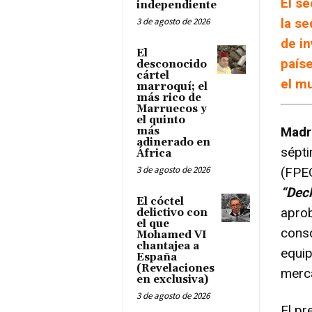
El s
independiente
3 de agosto de 2026
la s
de in
El
país
desconocido
cártel
el m
marroquí; el
más rico de
Marruecos y
el quinto
Madr
más
adinerado en
sépt
África
3 de agosto de 2026
(FPEG
“Decl
El cóctel
aprob
delictivo con
el que
conso
Mohamed VI
chantajea a
equip
España
(Revelaciones
merca
en exclusiva)
3 de agosto de 2026
El pr