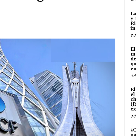
La
y 
Ri
in
3 d
El
ma
de
qu
en
3 d
El
el
ch
(R
ex
3 d
¿Q
pa