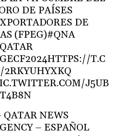
ORO DE PAÍSES
XPORTADORES DE
AS (FPEG)
#QNA
QATAR
GECF2024
HTTPS://T.C
/2RKYUHYXKQ
IC.TWITTER.COM/J5UB
T4B8N
 QATAR NEWS
GENCY – ESPAÑOL