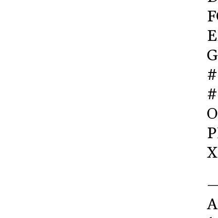
F
E
G
#
#
O
P
X
—
A