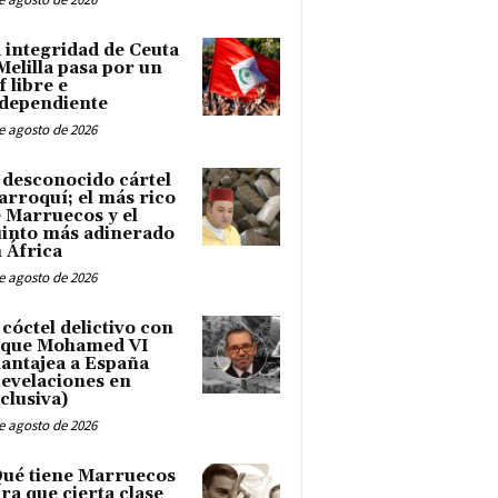
 integridad de Ceuta
Melilla pasa por un
f libre e
dependiente
e agosto de 2026
 desconocido cártel
rroquí; el más rico
 Marruecos y el
into más adinerado
 África
e agosto de 2026
 cóctel delictivo con
 que Mohamed VI
antajea a España
evelaciones en
clusiva)
e agosto de 2026
ué tiene Marruecos
ra que cierta clase