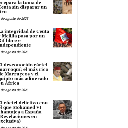
prepara la toma de
Ceuta sin disparar un
tiro
 de agosto de 2026
La integridad de Ceuta
y Melilla pasa por un
Rif libre e
independiente
 de agosto de 2026
El desconocido cártel
marroquí; el más rico
de Marruecos y el
quinto más adinerado
en África
 de agosto de 2026
El cóctel delictivo con
el que Mohamed VI
chantajea a España
(Revelaciones en
exclusiva)
 de agosto de 2026