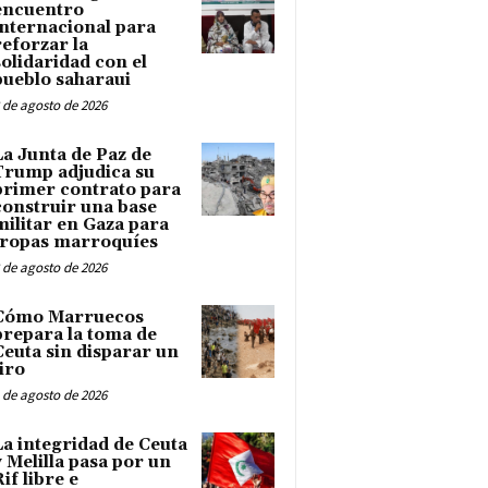
encuentro
internacional para
reforzar la
solidaridad con el
pueblo saharaui
 de agosto de 2026
La Junta de Paz de
Trump adjudica su
primer contrato para
construir una base
militar en Gaza para
tropas marroquíes
 de agosto de 2026
Cómo Marruecos
prepara la toma de
Ceuta sin disparar un
tiro
 de agosto de 2026
La integridad de Ceuta
y Melilla pasa por un
Rif libre e