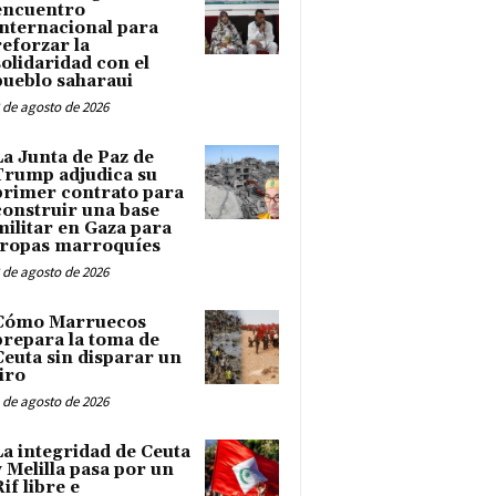
encuentro
internacional para
reforzar la
solidaridad con el
pueblo saharaui
 de agosto de 2026
La Junta de Paz de
Trump adjudica su
primer contrato para
construir una base
militar en Gaza para
tropas marroquíes
 de agosto de 2026
Cómo Marruecos
prepara la toma de
Ceuta sin disparar un
tiro
 de agosto de 2026
La integridad de Ceuta
y Melilla pasa por un
Rif libre e