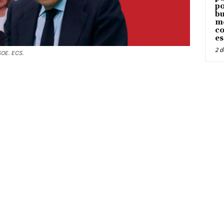
po
bu
me
co
es
2 d
SOE. ECS.