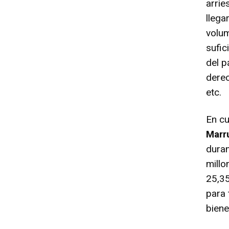
arrie
llega
volum
sufic
del p
derec
etc.
En c
Marr
duran
millo
25,35
para 
biene