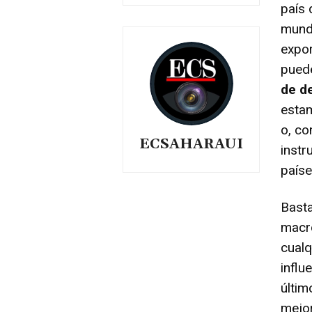
país 
mundo
expor
pue
de d
estam
o, co
ECSAHARAUI
instr
paíse
Basta
macr
cualq
influ
últim
mejo