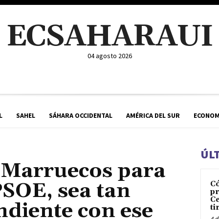
ECSAHARAUI
04 agosto 2026
L
SAHEL
SÁHARA OCCIDENTAL
AMÉRICA DEL SUR
ECONOM
ÚL
 Marruecos para
PSOE, sea tan
C
pr
Ce
diente con ese
ti
4 d