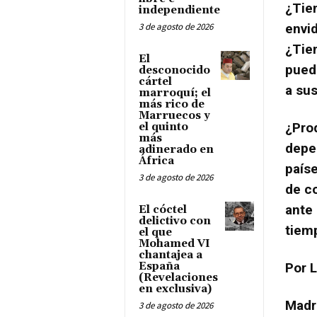
¿Tie
independiente
3 de agosto de 2026
envid
¿Tie
El
pued
desconocido
cártel
a su
marroquí; el
más rico de
Marruecos y
¿Pro
el quinto
más
depe
adinerado en
África
país
3 de agosto de 2026
de c
ante 
El cóctel
delictivo con
tiemp
el que
Mohamed VI
chantajea a
España
Por 
(Revelaciones
en exclusiva)
Madr
3 de agosto de 2026