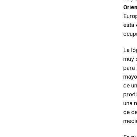
Orien
Europ
esta 
ocupa
La ló
muy 
para 
mayor
de un
produ
una m
de de
medi