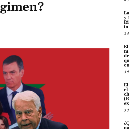
égimen?
La
y 
Ri
in
3 d
El
ma
de
qu
en
3 d
El
el
ch
(R
ex
3 d
¿Q
pa