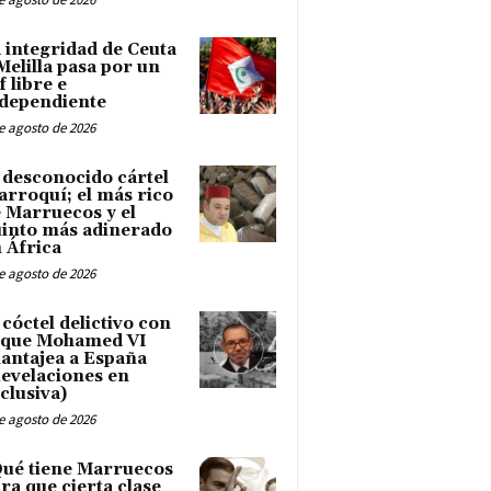
 integridad de Ceuta
Melilla pasa por un
f libre e
dependiente
e agosto de 2026
 desconocido cártel
rroquí; el más rico
 Marruecos y el
into más adinerado
 África
e agosto de 2026
 cóctel delictivo con
 que Mohamed VI
antajea a España
evelaciones en
clusiva)
e agosto de 2026
ué tiene Marruecos
ra que cierta clase