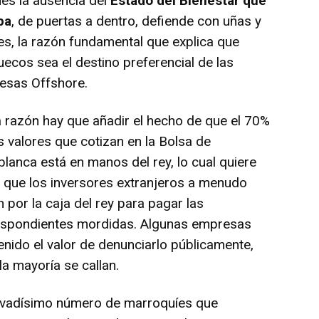
es la ausencia del
Estado del Bienestar que
pa
, de puertas a dentro, defiende con uñas y
es, la razón fundamental que explica que
ecos sea el destino preferencial de las
esas Offshore.
 razón hay que añadir el hecho de que el 70%
s valores que cotizan en la Bolsa de
lanca está en manos del rey, lo cual quiere
, que los inversores extranjeros a menudo
 por la caja del rey para pagar las
espondientes mordidas. Algunas empresas
enido el valor de denunciarlo públicamente,
la mayoría se callan.
levadísimo número de marroquíes que