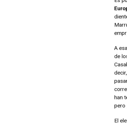
Es pu
Euro
dient
Marru
empr
A esa
de lo
Casab
decir
pasan
corr
han t
pero 
El e