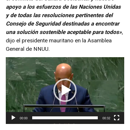
apoyo a los esfuerzos de las Naciones Unidas
y de todas las resoluciones pertinentes del
Consejo de Seguridad destinadas a encontrar
una solución sostenible aceptable para todos»
,
dijo el presidente mauritano en la Asamblea
General de NNUU.
R
e
p
r
o
d
u
c
t
00:00
00:32
o