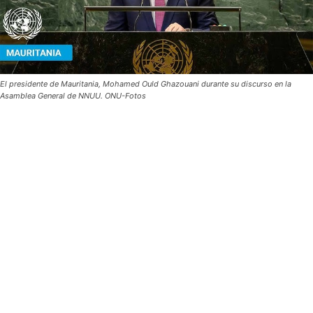
El presidente de Mauritania, Mohamed Ould Ghazouani durante su discurso en la
Asamblea General de NNUU. ONU-Fotos