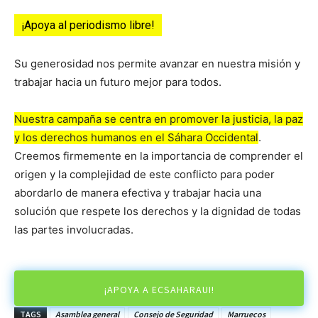
r
d
¡Apoya al periodismo libre!
e
v
Su generosidad nos permite avanzar en nuestra misión y
í
trabajar hacia un futuro mejor para todos.
d
e
Nuestra campaña se centra en promover la justicia, la paz
o
y los derechos humanos en el Sáhara Occidental
.
Creemos firmemente en la importancia de comprender el
origen y la complejidad de este conflicto para poder
abordarlo de manera efectiva y trabajar hacia una
solución que respete los derechos y la dignidad de todas
las partes involucradas.
¡APOYA A ECSAHARAUI!
TAGS
Asamblea general
Consejo de Seguridad
Marruecos