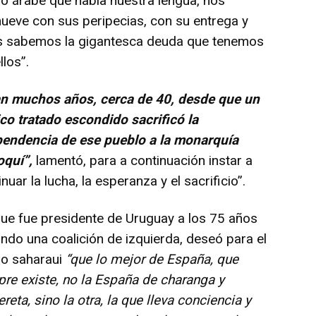
o árabe que habla nuestra lengua, nos
eve con sus peripecias, con su entrega y
s sabemos la gigantesca deuda que tenemos
llos”.
 muchos años, cerca de 40, desde que un
ico tratado escondido sacrificó la
pendencia de ese pueblo a la monarquía
oquí”,
lamentó, para a continuación instar a
inuar la lucha, la esperanza y el sacrificio”.
e fue presidente de Uruguay a los 75 años
ando una coalición de izquierda, deseó para el
lo saharaui
“que lo mejor de España, que
re existe, no la España de charanga y
reta, sino la otra, la que lleva conciencia y