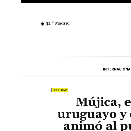
32
C
Madrid
INTERNACIONA
SOCIEDAD
Mújica, 
uruguayo y 
animó al p