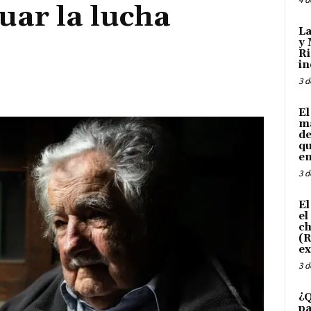
uar la lucha
La
y 
Ri
in
3 d
El
ma
de
qu
en
3 d
El
el
ch
(R
ex
3 d
¿Q
pa