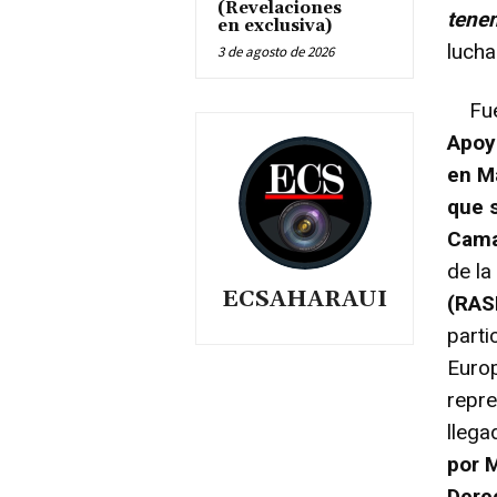
(Revelaciones
tene
en exclusiva)
lucha
3 de agosto de 2026
Fue e
Apoy
en M
que 
Cama
de l
ECSAHARAUI
(RAS
parti
Europ
repre
llega
por M
Dere