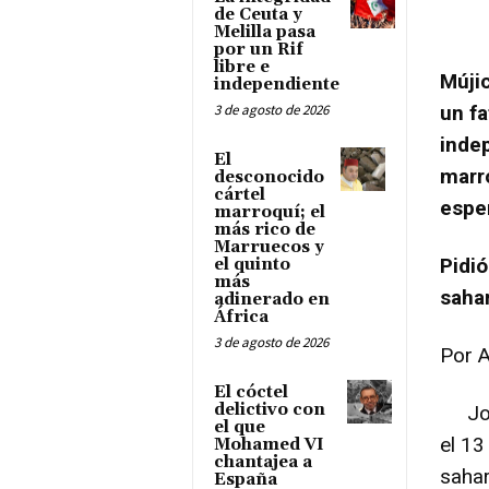
de Ceuta y
Melilla pasa
por un Rif
libre e
Múji
independiente
3 de agosto de 2026
un fa
inde
El
marro
desconocido
cártel
esper
marroquí; el
más rico de
Marruecos y
Pidió
el quinto
más
sahar
adinerado en
África
3 de agosto de 2026
Por 
El cóctel
delictivo con
José
el que
el 13
Mohamed VI
chantajea a
sahar
España