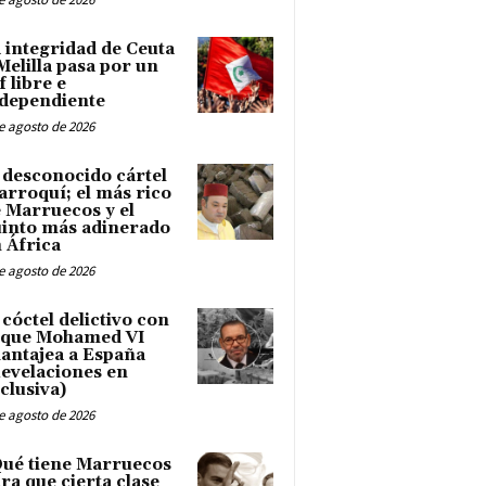
 integridad de Ceuta
Melilla pasa por un
f libre e
dependiente
e agosto de 2026
 desconocido cártel
rroquí; el más rico
 Marruecos y el
into más adinerado
 África
e agosto de 2026
 cóctel delictivo con
 que Mohamed VI
antajea a España
evelaciones en
clusiva)
e agosto de 2026
ué tiene Marruecos
ra que cierta clase