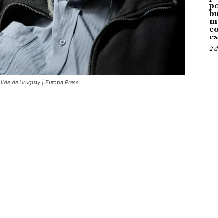
po
bu
me
co
es
2 d
milde de Uruguay | Europa Press.