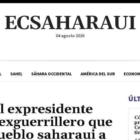
ECSAHARAUI
04 agosto 2026
L
SAHEL
SÁHARA OCCIDENTAL
AMÉRICA DEL SUR
ECONOM
ÚL
el expresidente
exguerrillero que
C
pr
Ce
ueblo saharaui a
ti
4 d