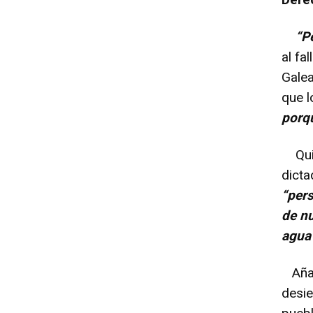
“P
al fa
Galea
que 
porqu
Quien
dicta
“pers
de n
agua 
Añad
desie