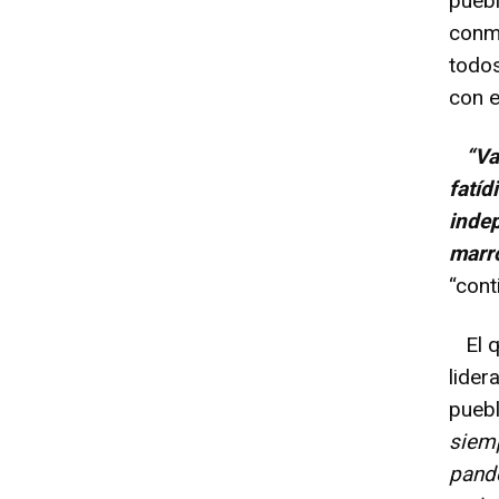
puebl
conmu
todo
con e
“Van
fatíd
inde
marr
“cont
El qu
lider
pueb
siemp
pande