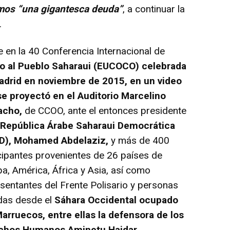
mos “una gigantesca deuda”
, a continuar la
.
n la 40 Conferencia Internacional de
o al Pueblo Saharaui (EUCOCO) celebrada
adrid en noviembre de 2015, en un video
se proyectó en el Auditorio Marcelino
cho,
de CCOO, ante el entonces presidente
a
República Árabe Saharaui Democrática
D), Mohamed Abdelaziz,
y más de 400
cipantes provenientes de 26 países de
a, América, África y Asia, así como
sentantes del Frente Polisario y personas
das desde el
Sáhara Occidental ocupado
arruecos, entre ellas la defensora de los
chos Humanos Aminetu Haidar.