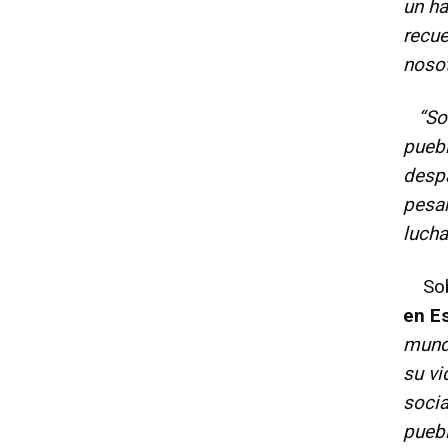
un ha
recue
noso
“Son 
puebl
despa
pesar
lucha
Sobr
en E
mundo
su vi
socia
puebl