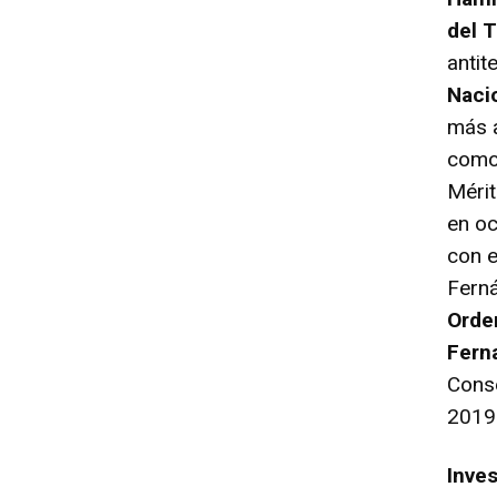
del T
antit
Naci
más a
como 
Mérit
en oc
con e
Ferná
Orden
Fern
Conse
2019
Inves