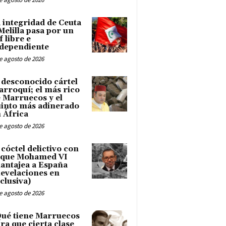
 integridad de Ceuta
Melilla pasa por un
f libre e
dependiente
e agosto de 2026
 desconocido cártel
rroquí; el más rico
 Marruecos y el
into más adinerado
 África
e agosto de 2026
 cóctel delictivo con
 que Mohamed VI
antajea a España
evelaciones en
clusiva)
e agosto de 2026
ué tiene Marruecos
ra que cierta clase