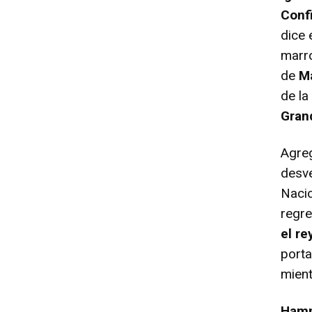
Conf
dice 
marro
de
M
de la
Gran
Agreg
desve
Nacio
regr
el re
porta
mient
Hamm