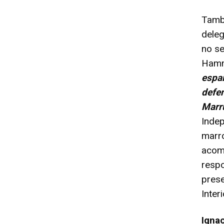
Tamb
dele
no se
Hamm
espan
defe
Marr
Indep
marr
acomp
respo
prese
Inter
Igna