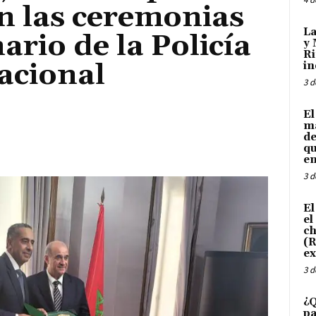
n las ceremonias
La
ario de la Policía
y 
Ri
acional
in
3 d
El
ma
de
qu
en
3 d
El
el
ch
(R
ex
3 d
¿Q
pa