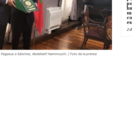
po
bu
me
co
es
2 d
n Pegasus a Sánchez, Abdellatif Hammouchi. | Foto de la prensa