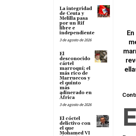
La integridad
de Ceuta y
Melilla pasa
por un Rif
libre e
En 
independiente
3 de agosto de 2026
me
marr
El
desconocido
rev
cártel
marroquí; el
ella
más rico de
Marruecos y
el quinto
más
adinerado en
Cont
África
3 de agosto de 2026
El cóctel
delictivo con
el que
Mohamed VI