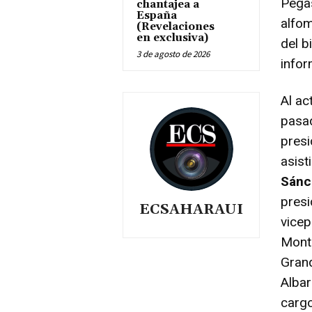
Pegas
chantajea a
España
alfom
(Revelaciones
en exclusiva)
del b
3 de agosto de 2026
infor
Al ac
pasad
presi
asist
Sánch
presi
ECSAHARAUI
vicep
Monte
Grand
Albar
carg