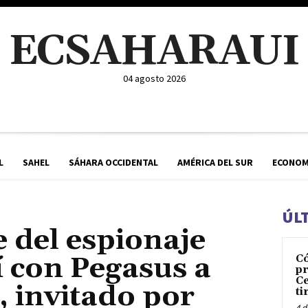
ECSAHARAUI
04 agosto 2026
L
SAHEL
SÁHARA OCCIDENTAL
AMÉRICA DEL SUR
ECONOM
ÚL
ce del espionaje
 con Pegasus a
C
pr
Ce
 invitado por
ti
4 d