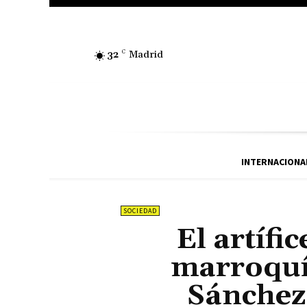
32
C
Madrid
INTERNACIONA
SOCIEDAD
El artífi
marroquí
Sánchez,