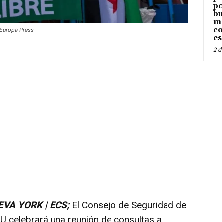
po
bu
me
co
 Europa Press
es
2 d
A YORK | ECS;
El Consejo de Seguridad de
U celebrará una reunión de consultas a