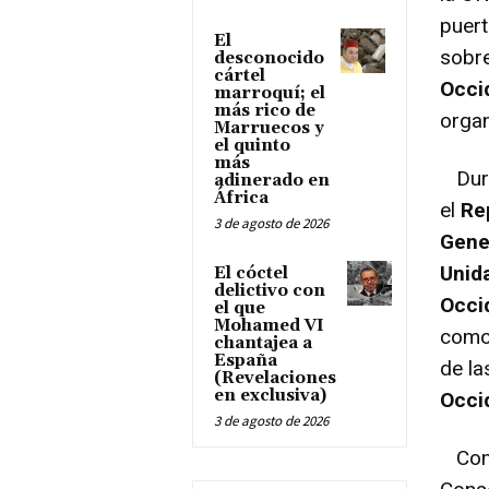
puert
El
sobre
desconocido
cártel
Occi
marroquí; el
más rico de
organ
Marruecos y
el quinto
más
Dura
adinerado en
África
el
Re
3 de agosto de 2026
Gener
Unid
El cóctel
delictivo con
Occi
el que
Mohamed VI
como 
chantajea a
España
de la
(Revelaciones
en exclusiva)
Occid
3 de agosto de 2026
Como 