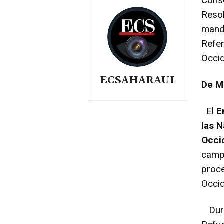
Cons
Reso
manda
Refe
Occi
ECSAHARAUI
De M
El
En
las 
Occi
camp
proce
Occid
Dura