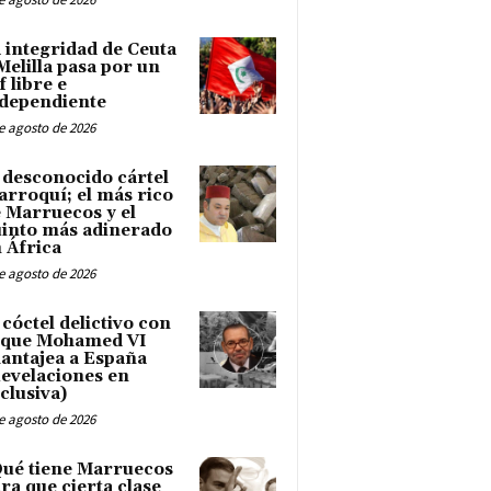
 integridad de Ceuta
Melilla pasa por un
f libre e
dependiente
e agosto de 2026
 desconocido cártel
rroquí; el más rico
 Marruecos y el
into más adinerado
 África
e agosto de 2026
 cóctel delictivo con
 que Mohamed VI
antajea a España
evelaciones en
clusiva)
e agosto de 2026
ué tiene Marruecos
ra que cierta clase