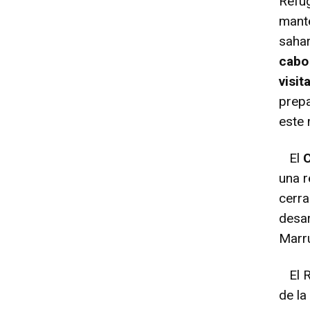
Refug
mante
sahar
cabo 
visi
prepa
este
El
C
una r
cerra
desar
Marr
El Re
de la