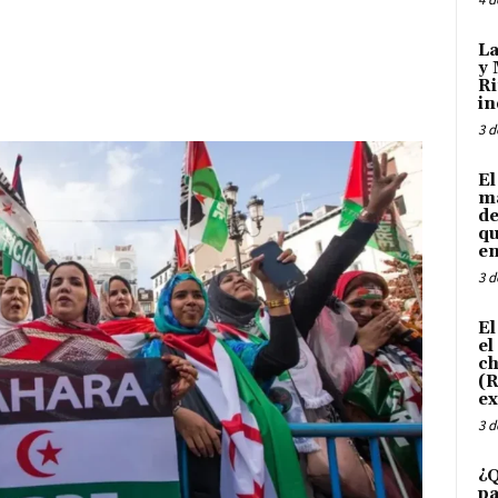
La
y 
Ri
in
3 d
El
ma
de
qu
en
3 d
El
el
ch
(R
ex
3 d
¿Q
pa