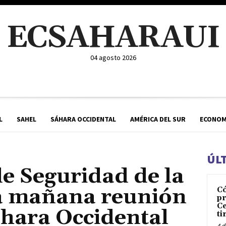
ECSAHARAUI
04 agosto 2026
L
SAHEL
SÁHARA OCCIDENTAL
AMÉRICA DEL SUR
ECONOM
ÚL
de Seguridad de la
a mañana reunión
C
pr
Ce
áhara Occidental
ti
4 d