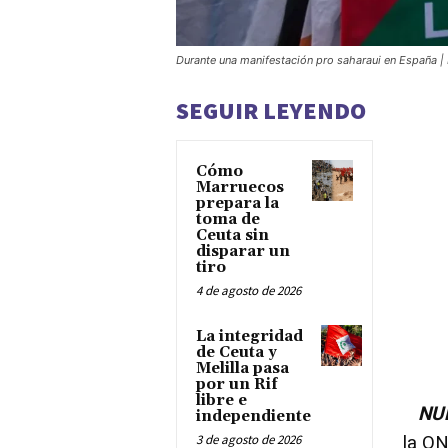
Durante una manifestación pro saharaui en España |
SEGUIR LEYENDO
Cómo
Marruecos
prepara la
toma de
Ceuta sin
disparar un
tiro
4 de agosto de 2026
La integridad
de Ceuta y
Melilla pasa
por un Rif
libre e
NUEV
independiente
3 de agosto de 2026
la ON