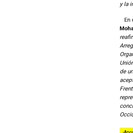
y la 
En de
Moh
reafi
Arreg
Organ
Unión
de un
acept
Frent
repre
concl
Occid
¡Apo