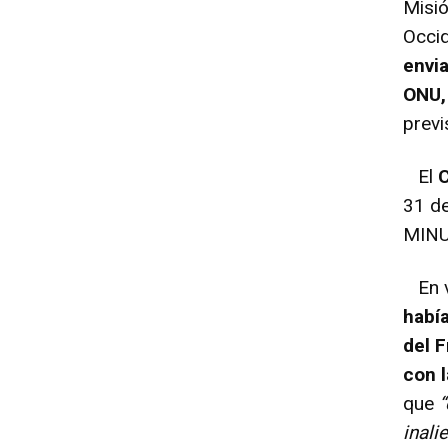
Misió
Occi
envia
ONU,
previ
El
C
31 de
MINU
En ví
habí
del 
con 
que
“
inali