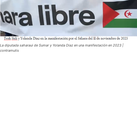
La diputada saharaui de Sumar y Yolanda Diaz en una manifestación en 2023 |
contramutis