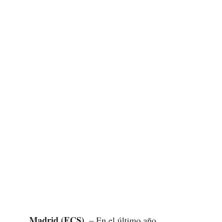
Madrid (ECS).
– En el último año,