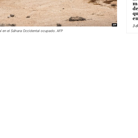
ma
de
qu
en
3 d
uí en el Sáhara Occidental ocupado. AFP