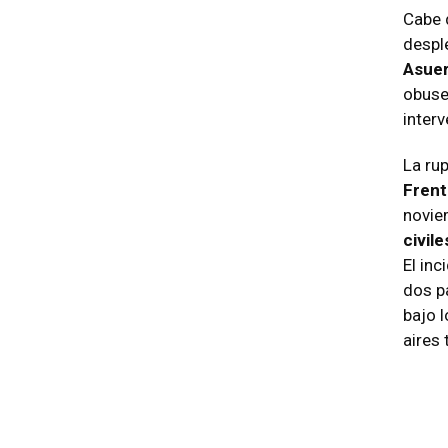
Cabe 
despl
Asue
obuse
interv
La rup
Fren
novie
civil
El in
dos p
bajo 
aires