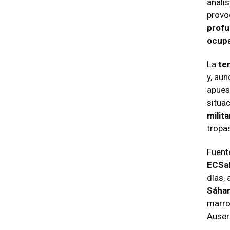
anali
provo
profu
ocupa
La
te
y, au
apuest
situa
milit
tropas
Fuent
ECSa
días, 
Sáhar
marro
Auser