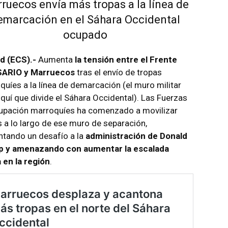
ruecos envía más tropas a la línea de
emarcación en el Sáhara Occidental
ocupado
d (ECS).-
Aumenta
la tensión entre el Frente
SARIO y Marruecos
tras el envío de tropas
quíes a la línea de demarcación (el muro militar
quí que divide el Sáhara Occidental). Las Fuerzas
upación marroquíes ha comenzado a movilizar
s a lo largo de ese muro de separación,
ntando un desafío a la
administración de Donald
 y amenazando con aumentar la escalada
a en la región
.