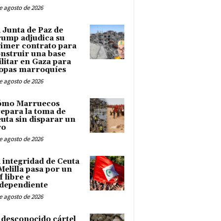
e agosto de 2026
 Junta de Paz de
ump adjudica su
imer contrato para
nstruir una base
litar en Gaza para
opas marroquíes
e agosto de 2026
ómo Marruecos
epara la toma de
uta sin disparar un
ro
e agosto de 2026
 integridad de Ceuta
Melilla pasa por un
f libre e
dependiente
e agosto de 2026
 desconocido cártel