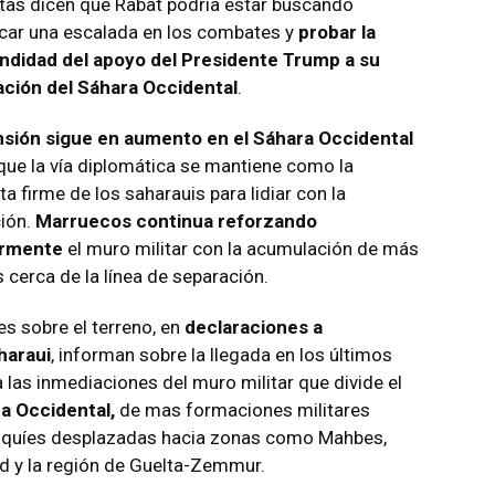
stas dicen que Rabat podría estar buscando
car una escalada en los combates y
probar la
ndidad del apoyo del Presidente Trump a su
ción del Sáhara Occidental
.
nsión sigue en aumento en el Sáhara Occidental
nque la vía diplomática se mantiene como la
a firme de los saharauis para lidiar con la
ción.
Marruecos continua reforzando
armente
el muro militar con la acumulación de más
 cerca de la línea de separación.
es sobre el terreno, en
declaraciones a
haraui
, informan sobre la llegada en los últimos
a las inmediaciones del muro militar que divide el
a Occidental,
de mas formaciones militares
quíes desplazadas hacia zonas como Mahbes,
d y la región de Guelta-Zemmur.