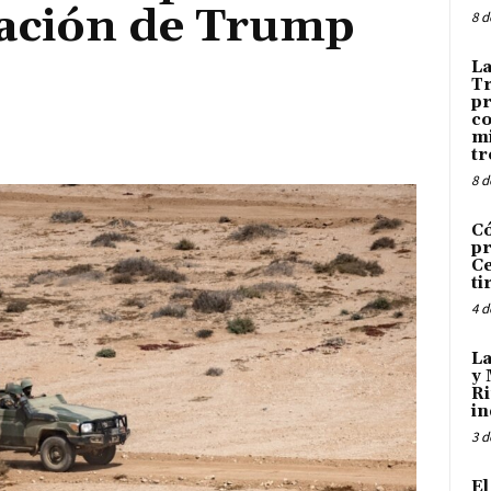
ación de Trump
8 d
La
Tr
pr
co
mi
tr
8 d
C
pr
Ce
ti
4 d
La
y 
Ri
in
3 d
El