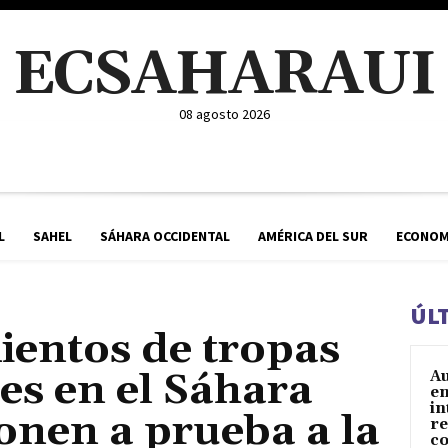
ECSAHARAUI
08 agosto 2026
L
SAHEL
SÁHARA OCCIDENTAL
AMÉRICA DEL SUR
ECONOM
ÚL
entos de tropas
s en el Sáhara
Au
e
in
onen a prueba a la
re
co