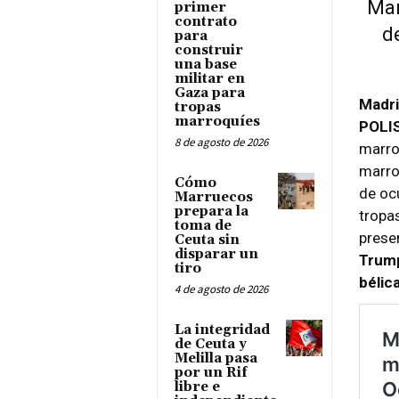
Mar
primer
contrato
d
para
construir
una base
militar en
Gaza para
Madri
tropas
marroquíes
POLI
8 de agosto de 2026
marro
marro
Cómo
de oc
Marruecos
prepara la
tropa
toma de
prese
Ceuta sin
disparar un
Trump
tiro
bélic
4 de agosto de 2026
La integridad
de Ceuta y
Melilla pasa
por un Rif
libre e