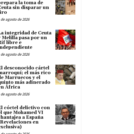
prepara la toma de
Ceuta sin disparar un
tiro
 de agosto de 2026
La integridad de Ceuta
y Melilla pasa por un
Rif libre e
independiente
 de agosto de 2026
El desconocido cártel
marroquí; el más rico
de Marruecos y el
quinto más adinerado
en África
 de agosto de 2026
El cóctel delictivo con
el que Mohamed VI
chantajea a España
(Revelaciones en
exclusiva)
 de agosto de 2026