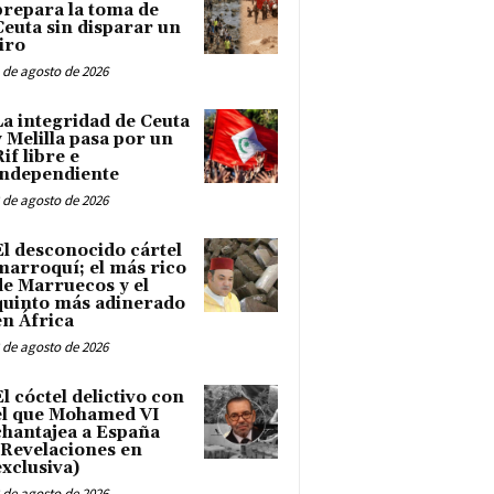
prepara la toma de
Ceuta sin disparar un
tiro
 de agosto de 2026
La integridad de Ceuta
y Melilla pasa por un
Rif libre e
independiente
 de agosto de 2026
El desconocido cártel
marroquí; el más rico
de Marruecos y el
quinto más adinerado
en África
 de agosto de 2026
El cóctel delictivo con
el que Mohamed VI
chantajea a España
(Revelaciones en
exclusiva)
 de agosto de 2026