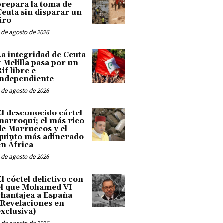
prepara la toma de
Ceuta sin disparar un
tiro
 de agosto de 2026
La integridad de Ceuta
y Melilla pasa por un
Rif libre e
independiente
 de agosto de 2026
El desconocido cártel
marroquí; el más rico
de Marruecos y el
quinto más adinerado
en África
 de agosto de 2026
El cóctel delictivo con
el que Mohamed VI
chantajea a España
(Revelaciones en
exclusiva)
 de agosto de 2026