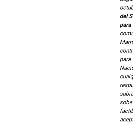
octu
del S
para 
como
Marru
contr
para 
Naci
cualq
respu
subra
sober
facti
acep