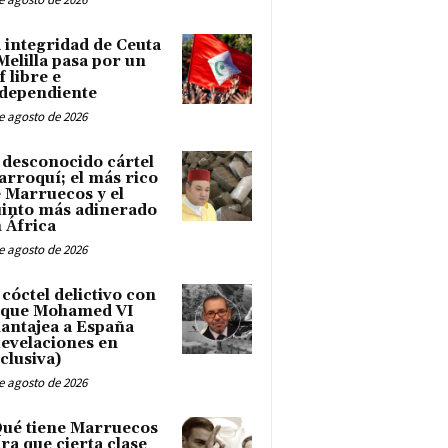
 integridad de Ceuta
Melilla pasa por un
f libre e
dependiente
e agosto de 2026
 desconocido cártel
rroquí; el más rico
 Marruecos y el
into más adinerado
 África
e agosto de 2026
 cóctel delictivo con
 que Mohamed VI
antajea a España
evelaciones en
clusiva)
e agosto de 2026
ué tiene Marruecos
ra que cierta clase