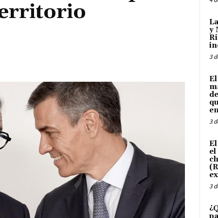
territorio
La
y 
Ri
in
3 d
El
ma
de
qu
en
3 d
El
el
ch
(R
ex
3 d
¿Q
pa