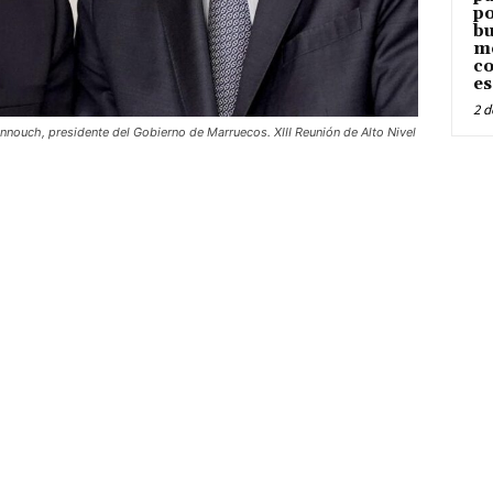
po
bu
me
co
es
2 d
nouch, presidente del Gobierno de Marruecos. XIII Reunión de Alto Nivel