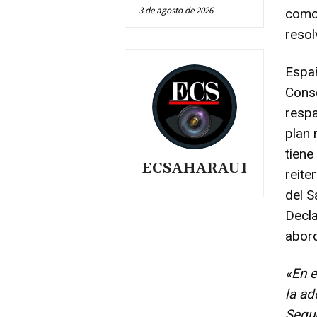
3 de agosto de 2026
com
resol
Españ
Conse
respa
plan 
tiene
ECSAHARAUI
reite
del S
Decla
abord
«En e
la ad
Segur