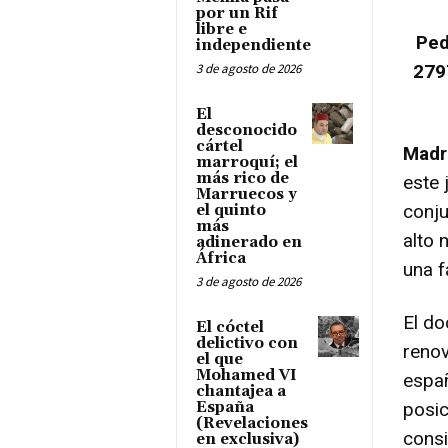
por un Rif
libre e
Ped
independiente
3 de agosto de 2026
279
El
desconocido
cártel
Madr
marroquí; el
más rico de
este 
Marruecos y
conju
el quinto
más
alto 
adinerado en
África
una 
3 de agosto de 2026
El do
El cóctel
delictivo con
renov
el que
Mohamed VI
espa
chantajea a
España
posic
(Revelaciones
consi
en exclusiva)