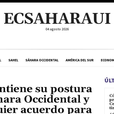
ECSAHARAUI
04 agosto 2026
L
SAHEL
SÁHARA OCCIDENTAL
AMÉRICA DEL SUR
ECONOM
ÚL
tiene su postura
hara Occidental y
C
pr
Ce
uier acuerdo para
ti
4 d