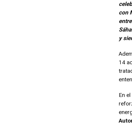
celeb
con 
entre
Sáha
y sie
Ademá
14 ac
trata
enten
En e
refor
energ
Autor