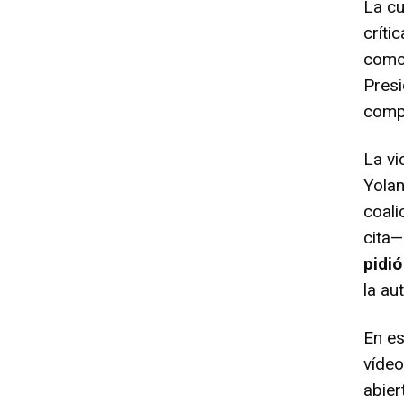
La cu
críti
como 
Presi
compa
La vi
Yolan
coali
cita—
pidió
la au
En es
vídeo
abier