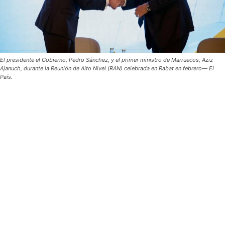
El presidente el Gobierno, Pedro Sánchez, y el primer ministro de Marruecos, Aziz
Ajanuch, durante la Reunión de Alto Nivel (RAN) celebrada en Rabat en febrero— El
País.