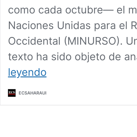
como cada octubre— el ma
Naciones Unidas para el 
Occidental (MINURSO). Un
texto ha sido objeto de an
Lo
leyendo
que
la
ONU
ECSAHARAUI
realmente
decidió
sobre
el
Sáhara
Occidental:
la