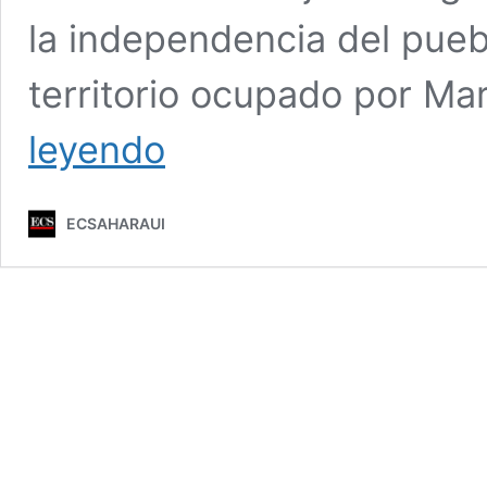
la independencia del pueb
territorio ocupado por Ma
El
leyendo
enviado
de
la
ECSAHARAUI
ONU
para
el
Sáhara
Occidental
se
reúne
con
los
líderes
del
Frente