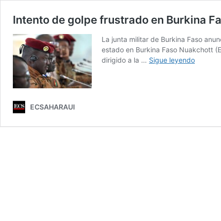
Intento de golpe frustrado en Burkina F
La junta militar de Burkina Faso anu
estado en Burkina Faso Nuakchott (E
Intento
dirigido a la …
Sigue leyendo
de
golpe
frustrad
en
ECSAHARAUI
Burkina
Faso