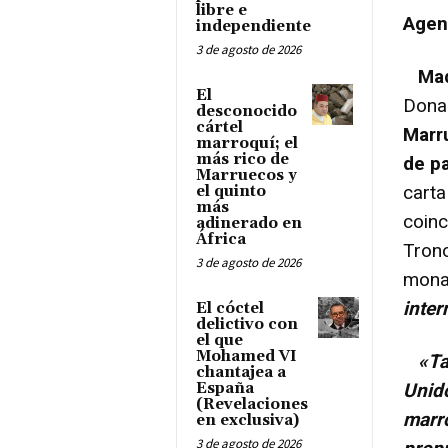
libre e
Agen
independiente
3 de agosto de 2026
Mad
El
Donal
desconocido
cártel
Marr
marroquí; el
más rico de
de p
Marruecos y
carta
el quinto
más
coinc
adinerado en
África
Trono
3 de agosto de 2026
mona
inte
El cóctel
delictivo con
el que
Mohamed VI
«Ta
chantajea a
España
Unid
(Revelaciones
marro
en exclusiva)
3 de agosto de 2026