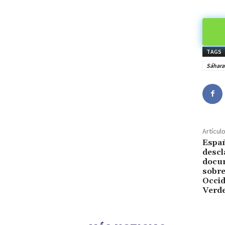
TAGS
Sáhara
Artícul
Españ
descl
docu
sobre
Occid
Verd