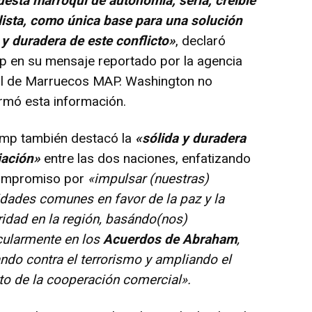
esta marroquí de autonomía, seria, creíble
lista, como única base para una solución
 y duradera de este conflicto»
, declaró
 en su mensaje reportado por la agencia
ial de Marruecos MAP. Washington no
rmó esta información.
p también destacó la
«sólida y duradera
iación»
entre las dos naciones, enfatizando
ompromiso por
«impulsar (nuestras)
idades comunes en favor de la paz y la
idad en la región, basándo(nos)
cularmente en los
Acuerdos de Abraham
,
ndo contra el terrorismo y ampliando el
o de la cooperación comercial».