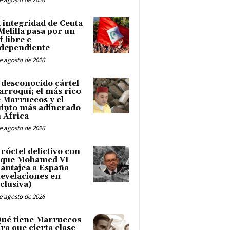
 integridad de Ceuta
Melilla pasa por un
f libre e
dependiente
e agosto de 2026
 desconocido cártel
rroquí; el más rico
 Marruecos y el
into más adinerado
 África
e agosto de 2026
 cóctel delictivo con
 que Mohamed VI
antajea a España
evelaciones en
clusiva)
e agosto de 2026
ué tiene Marruecos
ra que cierta clase