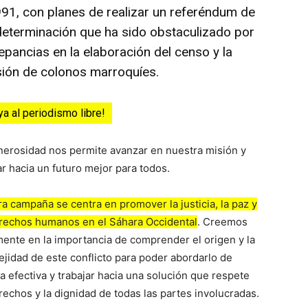
91, con planes de realizar un referéndum de
eterminación que ha sido obstaculizado por
epancias en la elaboración del censo y la
sión de colonos marroquíes.
ya al periodismo libre!
nerosidad nos permite avanzar en nuestra misión y
ar hacia un futuro mejor para todos.
a campaña se centra en promover la justicia, la paz y
erechos humanos en el Sáhara Occidental
. Creemos
ente en la importancia de comprender el origen y la
jidad de este conflicto para poder abordarlo de
 efectiva y trabajar hacia una solución que respete
rechos y la dignidad de todas las partes involucradas.