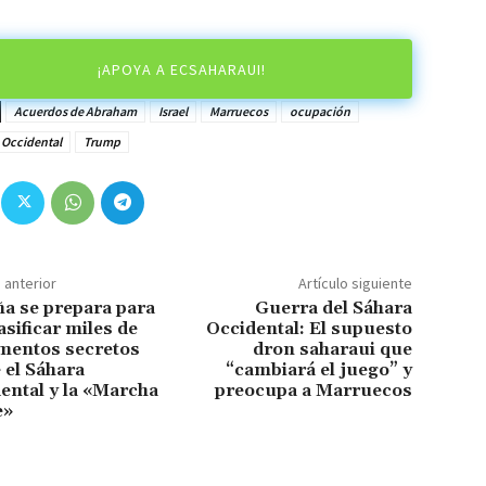
¡APOYA A ECSAHARAUI!
Acuerdos de Abraham
Israel
Marruecos
ocupación
 Occidental
Trump
o anterior
Artículo siguiente
a se prepara para
Guerra del Sáhara
asificar miles de
Occidental: El supuesto
mentos secretos
dron saharaui que
 el Sáhara
“cambiará el juego” y
ental y la «Marcha
preocupa a Marruecos
e»