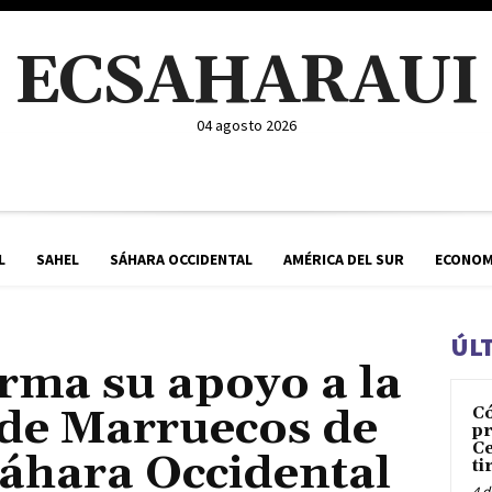
ECSAHARAUI
04 agosto 2026
L
SAHEL
SÁHARA OCCIDENTAL
AMÉRICA DEL SUR
ECONOM
ÚL
rma su apoyo a la
de Marruecos de
C
pr
Ce
Sáhara Occidental
ti
4 d