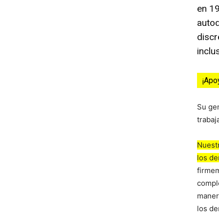
en 19
autod
discr
inclu
¡Apo
Su ge
trabaj
Nuestr
los d
firmem
comple
manera
los de