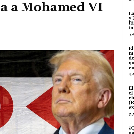
ta a Mohamed VI
La
y 
Ri
in
3 d
El
ma
de
qu
en
3 d
El
el
ch
(R
ex
3 d
¿Q
pa