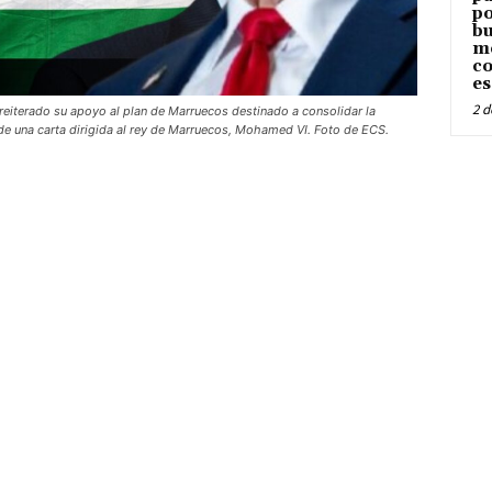
po
bu
me
co
es
2 d
reiterado su apoyo al plan de Marruecos destinado a consolidar la
de una carta dirigida al rey de Marruecos, Mohamed VI. Foto de ECS.