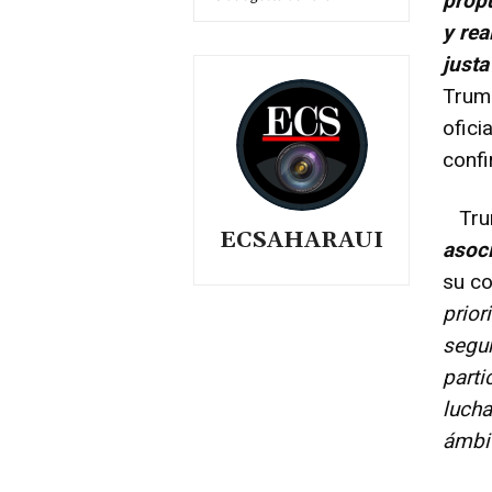
propu
y rea
justa
Trump
ofic
confi
Trum
ECSAHARAUI
asoc
su c
prior
segur
parti
lucha
ámbit