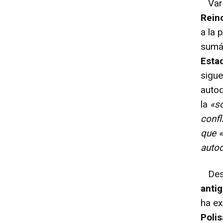
Vario
Rein
a la 
sumá
Esta
sigue
autod
la
«so
confl
que «
autod
Desd
anti
ha ex
Polis