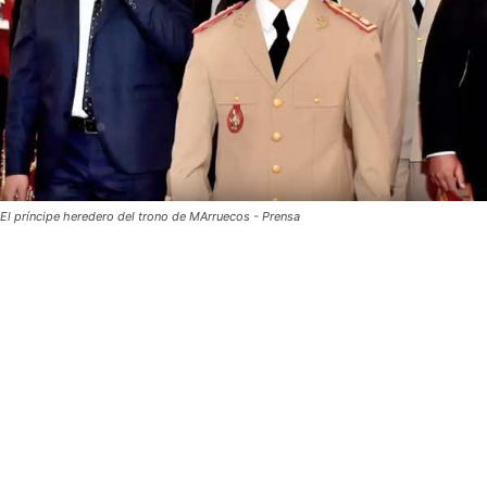
El príncipe heredero del trono de MArruecos - Prensa