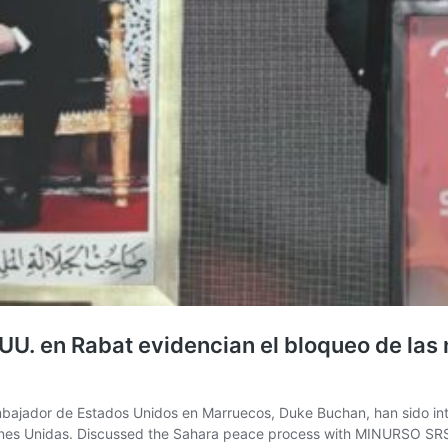
UU. en Rabat evidencian el bloqueo de las
mbajador de Estados Unidos en Marruecos, Duke Buchan, han sido in
nes Unidas. Discussed the Sahara peace process with MINURSO SRSG