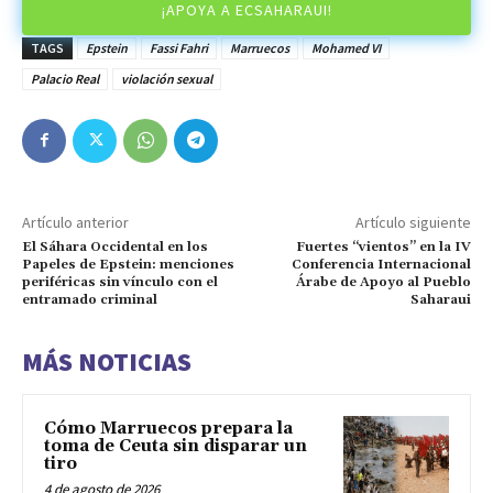
¡APOYA A ECSAHARAUI!
TAGS
Epstein
Fassi Fahri
Marruecos
Mohamed VI
Palacio Real
violación sexual
Artículo anterior
Artículo siguiente
El Sáhara Occidental en los
Fuertes “vientos” en la IV
Papeles de Epstein: menciones
Conferencia Internacional
periféricas sin vínculo con el
Árabe de Apoyo al Pueblo
entramado criminal
Saharaui
MÁS NOTICIAS
Cómo Marruecos prepara la
toma de Ceuta sin disparar un
tiro
4 de agosto de 2026