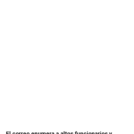
El correo enumera a altos funcionarios y