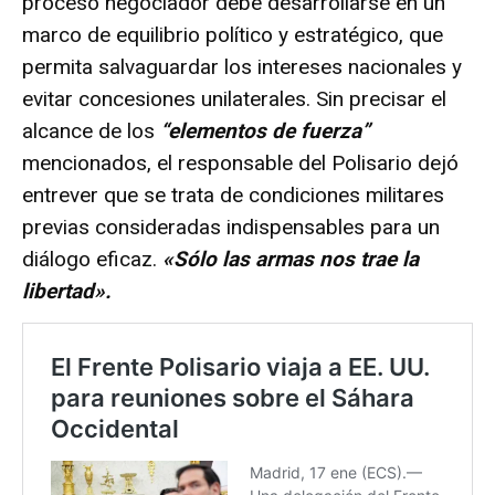
proceso negociador debe desarrollarse en un
d
marco de equilibrio político y estratégico, que
e
permita salvaguardar los intereses nacionales y
o
evitar concesiones unilaterales. Sin precisar el
alcance de los
“elementos de fuerza”
mencionados, el responsable del Polisario dejó
entrever que se trata de condiciones militares
previas consideradas indispensables para un
diálogo eficaz.
«Sólo las armas nos trae la
libertad».