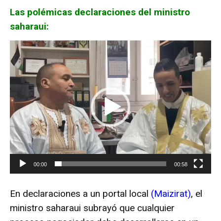
Las polémicas declaraciones del ministro
saharaui:
R
e
p
r
o
d
u
c
t
o
00:00
00:58
r
d
En declaraciones a un portal local
(Maizirat)
, el
e
v
ministro saharaui subrayó que cualquier
í