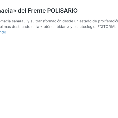
omacia» del Frente POLISARIO
plomacia saharaui y su transformación desde un estado de proliferac
 el más destacado es la «retórica bidaní» y el autoelogio. EDITORIA
Las
endo
evidencias
del
declive
de
la
«diplomacia»
del
Frente
POLISARIO